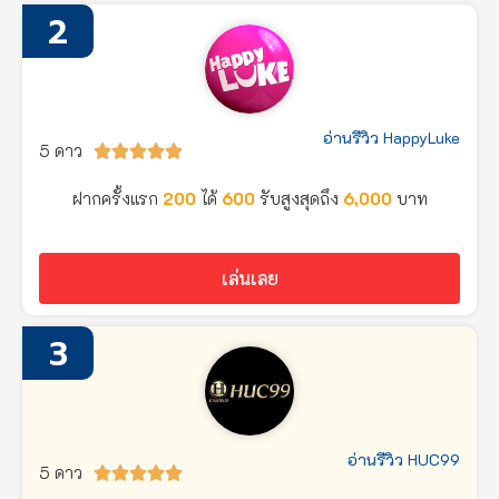
2
อ่านรีวิว HappyLuke
5 ดาว





ฝากครั้งแรก
200
ได้
600
รับสูงสุดถึง
6,000
บาท
เล่นเลย
3
อ่านรีวิว HUC99
5 ดาว




