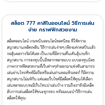
สล็อต 777 คาสิโนออนไลน์ วิธีการเล่น
ง่าย กราฟฟิกสวยงาม
สล็อตออนไลน์ เกมพนันออนไลน์ยอดนิยม ที่ให้ความ
สนุกสนานเพลิดเพลิน วิธีการเล่นง่ายๆ เพียงแค่กดสปินแล้ว
รอลุ้นผลรางวัลได้เลย เป็นเกมที่มีความตื่นเต้นลุ้นระทึก
สนุกสนาน การลงทุนนั้นมีหลากหลายแบบ แบบลงทุนน้อย
ภาพกราฟฟิคสวยงามที่เว็บต่างๆทำออกมาแข่งขันสามารถ
เล่นผ่านโทรศัพท์มือถือหรือเล่นผ่านคอมพิวเตอร์ ก็มีความ
สนุกสนานไม่แพ้กัน แต่และเว็บไซต์มีสล็อตให้คุณได้เลือก
เล่นหลายแบบจะมีเว็บไหนน่าเล่นบ้าง รวมถึงเรายังมีเคล็ด
ลับการเล่นสล็อตให้ชนะทุกรอบ พร้อมแนะนำวิธีการเล่น
สล็อตให้คุณ