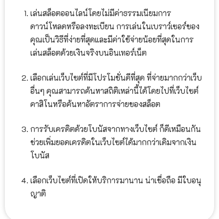
เล่นสล็อตออนไลน์โดยไม่มีค่าธรรมเนียมการ
ดาวน์โหลดหรือลงทะเบียน การเล่นในเบราว์เซอร์ของ
คุณเป็นวิธีที่ง่ายที่สุดและมีค่าใช้จ่ายน้อยที่สุดในการ
เล่นสล็อตด้วยเงินจริงบนอินเทอร์เน็ต
เลือกเล่นเว็บไซต์ที่มีโปรโมชั่นดีที่สุด ที่จ่ายมากกว่าเว็บ
อื่นๆ คุณสามารถค้นหาสถิติเหล่านี้ได้โดยไปที่เว็บไซต์
คาสิโนหรือค้นหาอัตราการจ่ายของสล็อต
การรับเครดิตด้วยโบนัสจากทางเว็บไซต์ ก็ดีเหมือนกัน
ช่วยเพิ่มยอดเครดิตในเว็บไซต์ได้มากกว่าเดิมจากเงิน
โบนัส
เลือกเว็บไซต์ที่เปิดให้บริการมานาน น่าเชื่อถือ มีใบอนุ
ญาติ