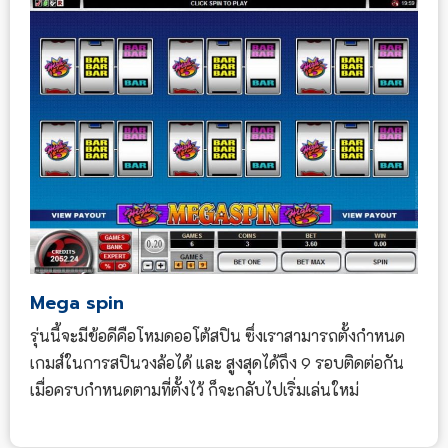
Mega spin
รุ่นนี้จะมีข้อดีคือโหมดออโต้สปิน ซึ่งเราสามารถตั้งกำหนด
เกมส์ในการสปินวงล้อได้ และ สูงสุดได้ถึง 9 รอบติดต่อกัน
เมื่อครบกำหนดตามที่ตั้งไว้ ก็จะกลับไปเริ่มเล่นใหม่