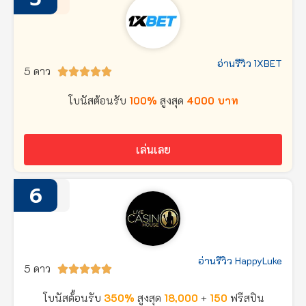
อ่านรีวิว 1XBET
5 ดาว





โบนัสต้อนรับ
100%
สูงสุด
4000 บาท
เล่นเลย
6
อ่านรีวิว HappyLuke
5 ดาว





โบนัสต้้อนรับ
350%
สูงสุด
18,000
+
150
ฟรีสปิน