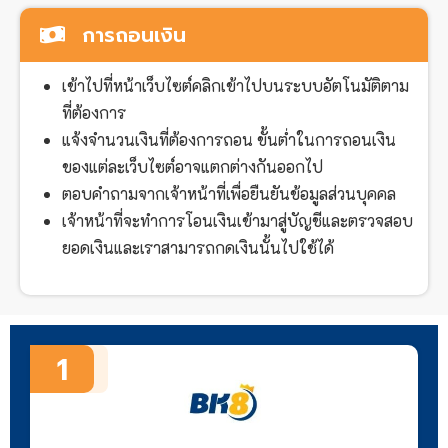
การถอนเงิน
เข้าไปที่หน้าเว็บไซต์คลิกเข้าไปบนระบบอัตโนมัติตาม
ที่ต้องการ
แจ้งจำนวนเงินที่ต้องการถอน ขั้นต่ำในการถอนเงิน
ของแต่ละเว็บไซต์อาจแตกต่างกันออกไป
ตอบคำถามจากเจ้าหน้าที่เพื่อยืนยันข้อมูลส่วนบุคคล
เจ้าหน้าที่จะทำการโอนเงินเข้ามาสู่บัญชีและตรวจสอบ
ยอดเงินและเราสามารถกดเงินนั้นไปใช้ได้
1