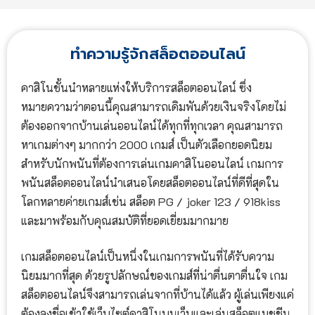
ทำความรู้จักสล็อตออนไลน์
คาสิโนชั้นนำหลายแห่งให้บริการสล็อตออนไลน์ ซึ่ง
หมายความว่าตอนนี้คุณสามารถเดิมพันด้วยเงินจริงโดยไม่
ต้องออกจากบ้านเล่นออนไลน์ได้ทุกที่ทุกเวลา คุณสามารถ
หาเกมต่างๆ มากกว่า 2000 เกมส์ เป็นตัวเลือกยอดนิยม
สำหรับนักพนันที่ต้องการเล่นเกมคาสิโนออนไลน์ เกมการ
พนันสล็อตออนไลน์นำเสนอโดยสล็อตออนไลน์ที่ดีที่สุดใน
โลกหลายค่ายเกมส์เช่น สล็อต PG / joker 123 / 918kiss
และมาพร้อมกับคุณสมบัติที่ยอดเยี่ยมมากมาย
เกมสล็อตออนไลน์เป็นหนึ่งในเกมการพนันที่ได้รับความ
นิยมมากที่สุด ด้วยรูปลักษณ์ของเกมส์ที่น่าตื่นตาตื่นใจ เกม
สล็อตออนไลน์จึงสามารถเล่นจากที่บ้านได้แล้ว ผู้เล่นเพียงแค่
ต้องลงชื่อเข้าใช้เว็บไซต์คาสิโนบนเว็บและเล่นสล็อตแมชชีน