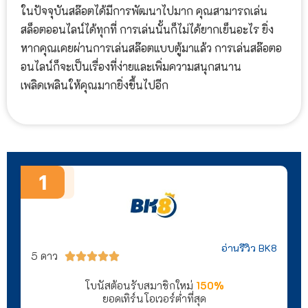
ในปัจจุบันสล๊อตได้มีการพัฒนาไปมาก คุณสามารถเล่น
สล็อตออนไลน์ได้ทุกที่ การเล่นนั้นก็ไม่ได้ยากเย็นอะไร ยิ่ง
หากคุณเคยผ่านการเล่นสล๊อตแบบตู้มาแล้ว การเล่นสล๊อตอ
อนไลน์ก็จะเป็นเรื่องที่ง่ายและเพิ่มความสนุกสนาน
เพลิดเพลินให้คุณมากยิ่งขึ้นไปอีก
1
อ่านรีวิว BK8
5 ดาว





โบนัสต้อนรับสมาชิกใหม่
150%
ยอดเทิร์นโอเวอร์ต่ำที่สุด