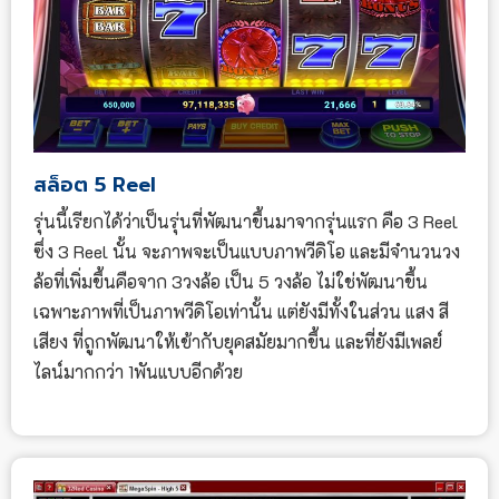
สล็อต 5 Reel
รุ่นนี้เรียกได้ว่าเป็นรุ่นที่พัฒนาขึ้นมาจากรุ่นแรก คือ 3 Reel
ซึ่ง 3 Reel นั้น จะภาพจะเป็นแบบภาพวีดิโอ และมีจำนวนวง
ล้อที่เพิ่มขึ้นคือจาก 3วงล้อ เป็น 5 วงล้อ ไม่ใช่พัฒนาขึ้น
เฉพาะภาพที่เป็นภาพวีดิโอเท่านั้น แต่ยังมีทั้งในส่วน แสง สี
เสียง ที่ถูกพัฒนาให้เข้ากับยุคสมัยมากขึ้น และที่ยังมีเพลย์
ไลน์มากกว่า 1พันแบบอีกด้วย