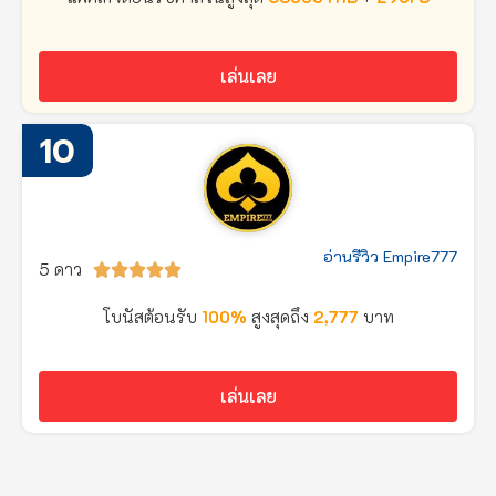
เล่นเลย
10
อ่านรีวิว Empire777
5 ดาว





โบนัสต้อนรับ
100%
สูงสุดถึง
2,777
บาท
เล่นเลย