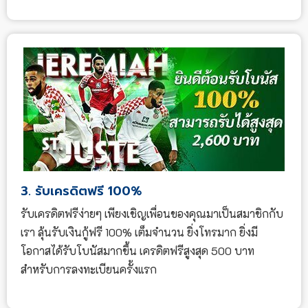
3. รับเครดิตฟรี 100%
รับเครดิตฟรีง่ายๆ เพียงเชิญเพื่อนของคุณมาเป็นสมาชิกกับ
เรา ลุ้นรับเงินกู้ฟรี 100% เต็มจำนวน ยิ่งโทรมาก ยิ่งมี
โอกาสได้รับโบนัสมากขึ้น เครดิตฟรีสูงสุด 500 บาท
สำหรับการลงทะเบียนครั้งแรก