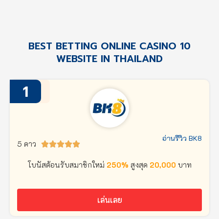
BEST BETTING ONLINE CASINO 10
WEBSITE IN THAILAND
1
อ่านรีวิว BK8
5 ดาว





โบนัสต้อนรับสมาชิกใหม่
250%
สูงสุด
20,000
บาท
เล่นเลย