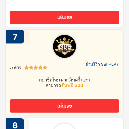
เล่นเลย
7
อ่านรีวิว SBFPLAY
5 ดาว





สมาชิกใหม่ ฝากเงินครั้งแรก
สามารถ
รับฟรี 300
เล่นเลย
8