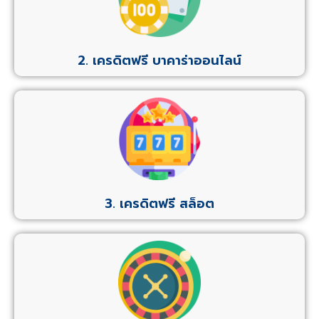
2. เครดิตฟรี บาคาร่าออนไลน์
3. เครดิตฟรี สล็อต