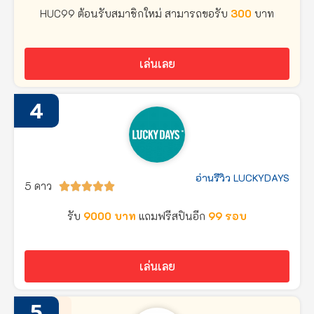
HUC99 ต้อนรับสมาชิกใหม่ สามารถขอรับ
300
บาท
เล่นเลย
4
อ่านรีวิว LUCKYDAYS
5 ดาว





รับ
9000 บาท
แถมฟรีสปินอีก
99 รอบ
เล่นเลย
5