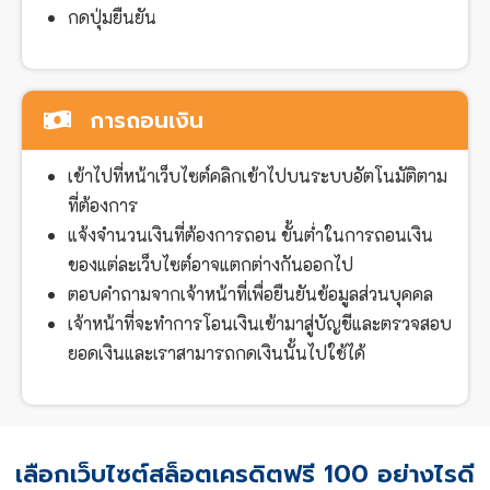
กดปุ่มยืนยัน
การถอนเงิน
เข้าไปที่หน้าเว็บไซต์คลิกเข้าไปบนระบบอัตโนมัติตาม
ที่ต้องการ
แจ้งจำนวนเงินที่ต้องการถอน ขั้นต่ำในการถอนเงิน
ของแต่ละเว็บไซต์อาจแตกต่างกันออกไป
ตอบคำถามจากเจ้าหน้าที่เพื่อยืนยันข้อมูลส่วนบุคคล
เจ้าหน้าที่จะทำการโอนเงินเข้ามาสู่บัญชีและตรวจสอบ
ยอดเงินและเราสามารถกดเงินนั้นไปใช้ได้
เลือกเว็บไซต์สล็อตเครดิตฟรี 100 อย่างไรดี