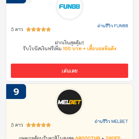
อ่านรีวิว FUN88
5 ดาว





ฝากเงินสุดคุ้ม!!
รับโบนัสเงินฟรีเพิ่ม
100 บาท + เสื้อบอลทีมดัง
เล่นเลย
9
อ่านรีวิว MELBET
5 ดาว





แพคเกจต้อนรับคาสิโนสูงสุด
68000THB
+
290FS