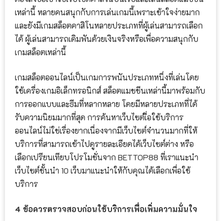
เหล่านี้ หลายคนสนุกกับการเล่นเกมนี้เพราะเข้าใจง่ายมาก
และยังมีเกมสล็อตคาสิโนหลายประเภทที่ผู้เล่นสามารถเลือก
ได้ ผู้เล่นสามารถเดิมพันด้วยเงินจริงหรือเพื่อความสนุกกับ
เกมสล็อตเหล่านี้
เกมสล็อตออนไลน์เป็นเกมการพนันประเภทหนึ่งที่เล่นโดย
ใช้เครื่องเกมอิเล็กทรอนิกส์ สล็อตแมชชีนเหล่านี้มาพร้อมกับ
การออกแบบและธีมที่หลากหลาย โดยมีหลายประเภทที่ได้
รับความนิยมมากที่สุด การค้นหาเว็บไซต์เื่อใช้บริการ
ออนไลน์ไม่ใช่เรื่องยากเนื่องจากมีเว็บไซต์จำนวนมากที่ให้
บริการที่สามารถเข้าไปดูรายละเอียดได้เว็บไซต์ต่าง หรือ
เลือกเปรียนเทียบโปรโมชั่นจาก BETTOP88 ที่เราแนะนำ
เว็บไซต์ชั้นนำ 10 เว็บมาแนะนำให้กับคุณได้เลือกเพื่อใช้
บริการ
4 ข้อควรตรวจสอบก่อนใช้บริการเพื่อเพิ่มความมั่นใจ