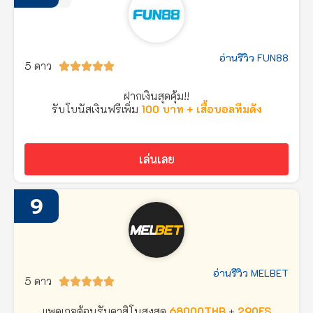
อ่านรีวิว FUN88
5 ดาว





ฝากเงินสุดคุ้ม!!
รับโบนัสเงินฟรีเพิ่ม
100 บาท + เสื้อบอลทีมดัง
เล่นเลย
9
อ่านรีวิว MELBET
5 ดาว





แพคเกจต้อนรับคาสิโนสูงสุด
68000THB
+
290FS