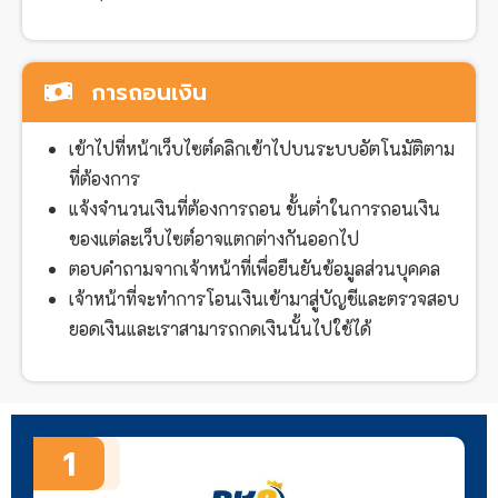
การถอนเงิน
เข้าไปที่หน้าเว็บไซต์คลิกเข้าไปบนระบบอัตโนมัติตาม
ที่ต้องการ
แจ้งจำนวนเงินที่ต้องการถอน ขั้นต่ำในการถอนเงิน
ของแต่ละเว็บไซต์อาจแตกต่างกันออกไป
ตอบคำถามจากเจ้าหน้าที่เพื่อยืนยันข้อมูลส่วนบุคคล
เจ้าหน้าที่จะทำการโอนเงินเข้ามาสู่บัญชีและตรวจสอบ
ยอดเงินและเราสามารถกดเงินนั้นไปใช้ได้
1