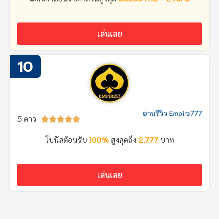
เล่นเลย
10
อ่านรีวิว Empire777
5 ดาว





โบนัสต้อนรับ
100%
สูงสุดถึง
2,777
บาท
เล่นเลย