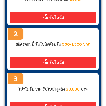
คลิ๊กรับโบนัส
2
สมัครตอนนี้ รับโบนัสต้อนรับ
500-1
,500 บาท
คลิ๊กรับโบนัส
3
โปรโมชั่น
VIP
รับโบนัสสูงถึง
30
,
000
บาท