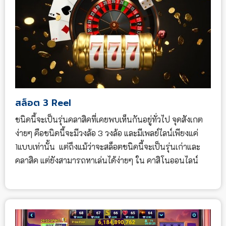
สล็อต 3 Reel
ชนิดนี้จะเป็นรุ่นคลาสิคที่เคยพบเห็นกันอยู่ทั่วไป จุดสังเกต
ง่ายๆ คือชนิดนี้จะมีวงล้อ 3 วงล้อ และมีเพลย์ไลน์เพียงแค่
1แบบเท่านั้น แต่ถึงแม้ว่าจะสล็อตชนิดนี้จะเป็นรุ่นเก่าและ
คลาสิค แต่ยังสามารถหาเล่นได้ง่ายๆ ใน คาสิโนออนไลน์