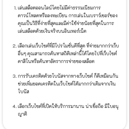
เล่นสล็อตออนไลน์โดยไม่มีค่าธรรมเนียมการ
ดาวน์โหลดหรือลงทะเบียน การเล่นในเบราว์เซอร์ของ
คุณเป็นวิธีที่ง่ายที่สุดและมีค่าใช้จ่ายน้อยที่สุดในการ
เล่นสล็อตด้วยเงินจริงบนอินเทอร์เน็ต
เลือกเล่นเว็บไซต์ที่มีโปรโมชั่นดีที่สุด ที่จ่ายมากกว่าเว็บ
อื่นๆ คุณสามารถค้นหาสถิติเหล่านี้ได้โดยไปที่เว็บไซต์
คาสิโนหรือค้นหาอัตราการจ่ายของสล็อต
การรับเครดิตด้วยโบนัสจากทางเว็บไซต์ ก็ดีเหมือนกัน
ช่วยเพิ่มยอดเครดิตในเว็บไซต์ได้มากกว่าเดิมจากเงิน
โบนัส
เลือกเว็บไซต์ที่เปิดให้บริการมานาน น่าเชื่อถือ มีใบอนุ
ญาติ