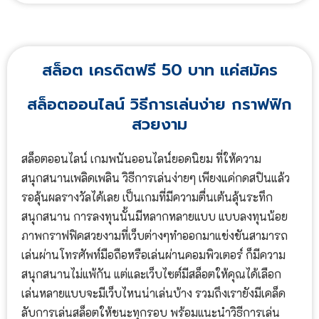
สล็อต เครดิตฟรี 50 บาท แค่สมัคร
สล็อตออนไลน์ วิธีการเล่นง่าย กราฟฟิก
สวยงาม
สล็อตออนไลน์ เกมพนันออนไลน์ยอดนิยม ที่ให้ความ
สนุกสนานเพลิดเพลิน วิธีการเล่นง่ายๆ เพียงแค่กดสปินแล้ว
รอลุ้นผลรางวัลได้เลย เป็นเกมที่มีความตื่นเต้นลุ้นระทึก
สนุกสนาน การลงทุนนั้นมีหลากหลายแบบ แบบลงทุนน้อย
ภาพกราฟฟิคสวยงามที่เว็บต่างๆทำออกมาแข่งขันสามารถ
เล่นผ่านโทรศัพท์มือถือหรือเล่นผ่านคอมพิวเตอร์ ก็มีความ
สนุกสนานไม่แพ้กัน แต่และเว็บไซต์มีสล็อตให้คุณได้เลือก
เล่นหลายแบบจะมีเว็บไหนน่าเล่นบ้าง รวมถึงเรายังมีเคล็ด
ลับการเล่นสล็อตให้ชนะทุกรอบ พร้อมแนะนำวิธีการเล่น