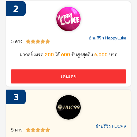
2
อ่านรีวิว HappyLuke
5 ดาว





ฝากครั้งแรก
200
ได้
600
รับสูงสุดถึง
6,000
บาท
เล่นเลย
3
อ่านรีวิว HUC99
5 ดาว




