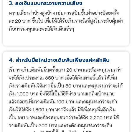
3. ลงเงินแบบกระจายความเสี่ยง
ความเสี่ยงต่ำบ้างสูงบ้าง เช่นควรสปินขั้นต่ำอย่างน้อยครั้ง
ละ 20 บาท ขึ้นไป เพื่อให้ได้รับเงินรางวัลที่สูงในระดับคุ้มค่า
กับการลงทุนและจะได้เงินคืนเร็วๆ
4. สำหรับมือใหม่วางเดิมพันเพียงแค่หลักสิบ
เริ่มวางเงินเดิมพันในครั้งแรก 20 บาท และต้องหมุนจนกว่า
จะได้เงินประมาณ 650 บาท เมื่อได้เงินตามนี้แล้ว ให้เพิ่ม
เงินวางเดิมพันให้มากขึ้นเป็น 50 บาท และหมุนจนกว่าจะได้
เงิน 1,000 บาท ซึ่งวิธีนี้เป็นวิธีที่ง่าย นานแต่ถึงเป้าหมาย
แล้วค่อยๆเพิ่มวางเดิมพัน 100 บาท และหมุนจนกว่าจะทำ
เงินให้ได้ถึง 1,800 บาท หากถึงแล้ว ให้เพื่อนๆเพิ่มอีกเงิน
เป็น 150 บาทและต้องหมุนจนกว่าจะได้ถึง 2,200 บาท ให้
วางเดิมพันเป็น 300 บาท และจะต้องหมุนจนกว่าจะถึง