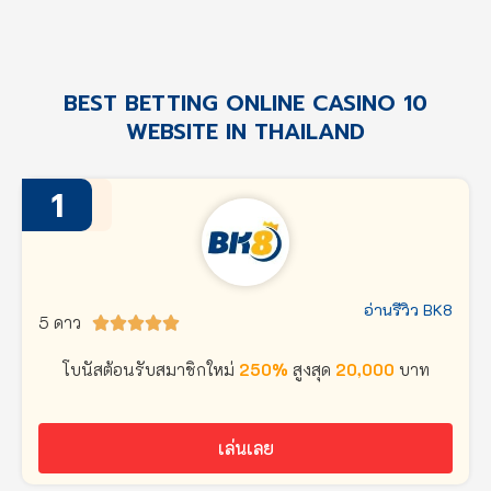
BEST BETTING ONLINE CASINO 10
WEBSITE IN THAILAND
1
อ่านรีวิว BK8
5 ดาว





โบนัสต้อนรับสมาชิกใหม่
250%
สูงสุด
20,000
บาท
เล่นเลย