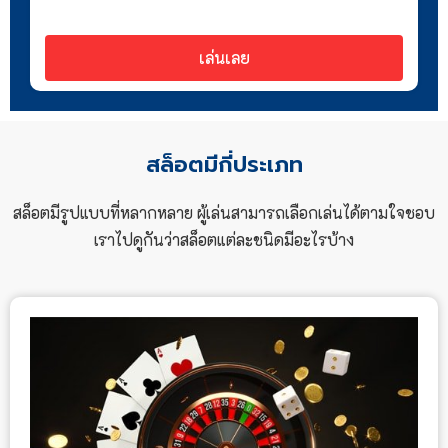
เล่นเลย
สล็อตมีกี่ประเภท
สล็อตมีรูปแบบที่หลากหลาย ผู้เล่นสามารถเลือกเล่นได้ตามใจชอบ
เราไปดูกันว่าสล็อตแต่ละชนิดมีอะไรบ้าง