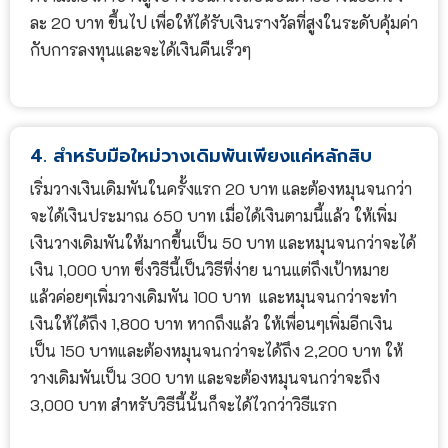
ละ 20 บาท ขึ้นไป เพื่อให้ได้รับเงินรางวัลที่สูงในระดับคุ้มค่า
กับการลงทุนและจะได้เงินคืนเร็วๆ
4. สำหรับมือใหม่วางเดิมพันเพียงแค่หลักสิบ
เริ่มวางเงินเดิมพันในครั้งแรก 20 บาท และต้องหมุนจนกว่า
จะได้เงินประมาณ 650 บาท เมื่อได้เงินตามนี้แล้ว ให้เพิ่ม
เงินวางเดิมพันให้มากขึ้นเป็น 50 บาท และหมุนจนกว่าจะได้
เงิน 1,000 บาท ซึ่งวิธีนี้เป็นวิธีที่ง่าย นานแต่ถึงเป้าหมาย
แล้วค่อยๆเพิ่มวางเดิมพัน 100 บาท และหมุนจนกว่าจะทำ
เงินให้ได้ถึง 1,800 บาท หากถึงแล้ว ให้เพื่อนๆเพิ่มอีกเงิน
เป็น 150 บาทและต้องหมุนจนกว่าจะได้ถึง 2,200 บาท ให้
วางเดิมพันเป็น 300 บาท และจะต้องหมุนจนกว่าจะถึง
3,000 บาท สำหรับวิธีนี้นั้นก็จะได้ไวกว่าวิธีแรก