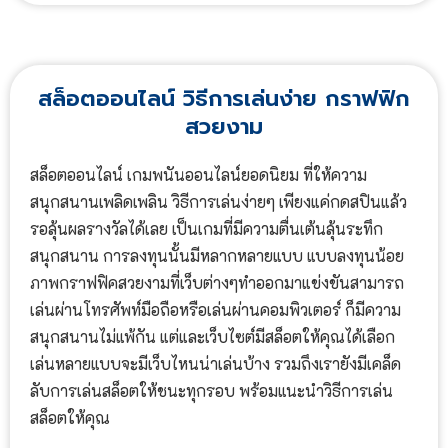
สล็อตออนไลน์ วิธีการเล่นง่าย กราฟฟิก
สวยงาม
สล็อตออนไลน์ เกมพนันออนไลน์ยอดนิยม ที่ให้ความ
สนุกสนานเพลิดเพลิน วิธีการเล่นง่ายๆ เพียงแค่กดสปินแล้ว
รอลุ้นผลรางวัลได้เลย เป็นเกมที่มีความตื่นเต้นลุ้นระทึก
สนุกสนาน การลงทุนนั้นมีหลากหลายแบบ แบบลงทุนน้อย
ภาพกราฟฟิคสวยงามที่เว็บต่างๆทำออกมาแข่งขันสามารถ
เล่นผ่านโทรศัพท์มือถือหรือเล่นผ่านคอมพิวเตอร์ ก็มีความ
สนุกสนานไม่แพ้กัน แต่และเว็บไซต์มีสล็อตให้คุณได้เลือก
เล่นหลายแบบจะมีเว็บไหนน่าเล่นบ้าง รวมถึงเรายังมีเคล็ด
ลับการเล่นสล็อตให้ชนะทุกรอบ พร้อมแนะนำวิธีการเล่น
สล็อตให้คุณ