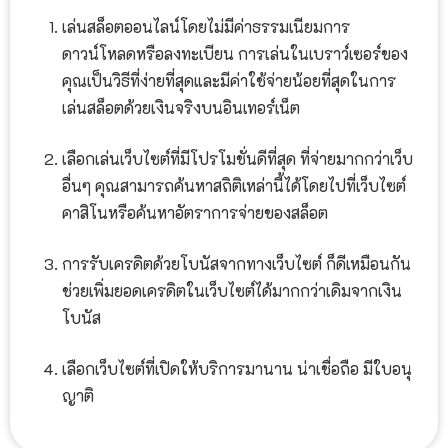
เล่นสล็อตออนไลน์โดยไม่มีค่าธรรมเนียมการ
ดาวน์โหลดหรือลงทะเบียน การเล่นในเบราว์เซอร์ของ
คุณเป็นวิธีที่ง่ายที่สุดและมีค่าใช้จ่ายน้อยที่สุดในการ
เล่นสล็อตด้วยเงินจริงบนอินเทอร์เน็ต
เลือกเล่นเว็บไซต์ที่มีโปรโมชั่นดีที่สุด ที่จ่ายมากกว่าเว็บ
อื่นๆ คุณสามารถค้นหาสถิติเหล่านี้ได้โดยไปที่เว็บไซต์
คาสิโนหรือค้นหาอัตราการจ่ายของสล็อต
การรับเครดิตด้วยโบนัสจากทางเว็บไซต์ ก็ดีเหมือนกัน
ช่วยเพิ่มยอดเครดิตในเว็บไซต์ได้มากกว่าเดิมจากเงิน
โบนัส
เลือกเว็บไซต์ที่เปิดให้บริการมานาน น่าเชื่อถือ มีใบอนุ
ญาติ