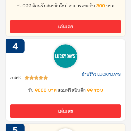
HUC99 ต้อนรับสมาชิกใหม่ สามารถขอรับ
300
บาท
เล่นเลย
4
อ่านรีวิว LUCKYDAYS
5 ดาว





รับ
9000 บาท
แถมฟรีสปินอีก
99 รอบ
เล่นเลย
5