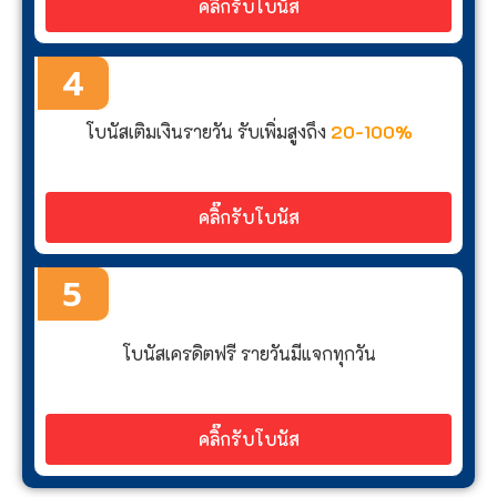
คลิ๊กรับโบนัส
4
โบนัสเติมเงินรายวัน รับเพิ่มสูงถึง
20-100%
คลิ๊กรับโบนัส
5
โบนัสเครดิตฟรี รายวันมีแจกทุกวัน
คลิ๊กรับโบนัส