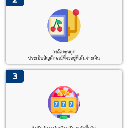
วงล้อจะหยุด
ประเมินสัญลักษณ์ที่จะอยู่ที่เส้นจ่ายเงิน
3