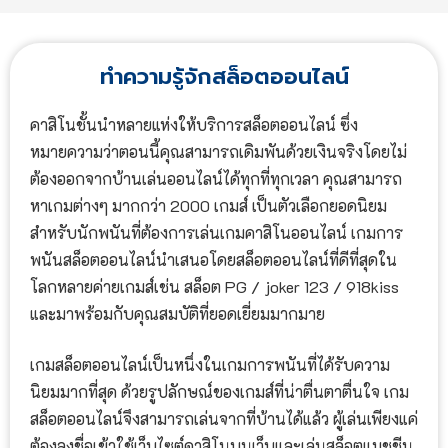
ทำความรู้จักสล็อตออนไลน์
คาสิโนชั้นนำหลายแห่งให้บริการสล็อตออนไลน์ ซึ่ง
หมายความว่าตอนนี้คุณสามารถเดิมพันด้วยเงินจริงโดยไม่
ต้องออกจากบ้านเล่นออนไลน์ได้ทุกที่ทุกเวลา คุณสามารถ
หาเกมต่างๆ มากกว่า 2000 เกมส์ เป็นตัวเลือกยอดนิยม
สำหรับนักพนันที่ต้องการเล่นเกมคาสิโนออนไลน์ เกมการ
พนันสล็อตออนไลน์นำเสนอโดยสล็อตออนไลน์ที่ดีที่สุดใน
โลกหลายค่ายเกมส์เช่น สล็อต PG / joker 123 / 918kiss
และมาพร้อมกับคุณสมบัติที่ยอดเยี่ยมมากมาย
เกมสล็อตออนไลน์เป็นหนึ่งในเกมการพนันที่ได้รับความ
นิยมมากที่สุด ด้วยรูปลักษณ์ของเกมส์ที่น่าตื่นตาตื่นใจ เกม
สล็อตออนไลน์จึงสามารถเล่นจากที่บ้านได้แล้ว ผู้เล่นเพียงแค่
ต้องลงชื่อเข้าใช้เว็บไซต์คาสิโนบนเว็บและเล่นสล็อตแมชชีน