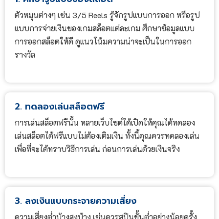
ตัวหมุนต่างๆ เช่น 3/5 Reels รู้จักรูปแบบการออก หรือรูป
แบบการจ่ายเงินของเกมสล็อตแต่ละเกม ศึกษาข้อมูลแบบ
การออกสล็อตให้ดี ดูแนวโน้มความน่าจะเป็นในการออก
รางวัล
2. ทดลองเล่นสล็อตฟรี
การเล่นสล็อตฟรีนั้น หลายเว็บไซต์ได้เปิดให้คุณได้ทดลอง
เล่นสล็อตได้ฟรีแบบไม่ต้องเติมเงิน ทั้งนี้คุณควรทดลองเล่น
เพื่อที่จะได้ทราบวิธีการเล่น ก่อนการเล่นด้วยเงินจริง
3. ลงเงินแบบกระจายความเสี่ยง
ความเสี่ยงต่ำบ้างสูงบ้าง เช่นควรสปินขั้นต่ำอย่างน้อยครั้ง