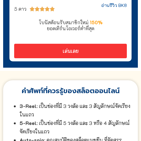
อ่านรีวิว BK8
5 ดาว





โบนัสต้อนรับสมาชิกใหม่
150%
ยอดเทิร์นโอเวอร์ต่ำที่สุด
เล่นเลย
คำศัพท์ที่ควรรู้ของสล็อตออนไลน์
3-Reel
: เป็นช่องที่มี 3 วงล้อ และ 3 สัญลักษณ์จัดเรียง
ในแถว
5-Reel
: เป็นช่องที่มี 5 วงล้อ และ 3 หรือ 4 สัญลักษณ์
จัดเรียงในแถว
Auto-spin
: คุณสมบัติของสล็อตแมชชีน ที่จัดสรร