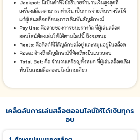
Jackpot
: นี่เป็นคำที่ใช้อธิบายจำนวนเงินสูงสุดที่
เครื่องสล็อตสามารถทำเงิน เป็นการจ่ายเงินรางวัลให้
แก่ผู้เล่นสล็อตที่ชนะการเดิมพันสัญลักษณ์
Pay line
: คือสายของการชนะรางวัล ที่ผู้เล่นสล็อต
ออนไลน์ต้องเล่นให้ได้ตามไลน์นี้ ถึงจะชนะ
Reels
: คือดิสก์ที่มีสัญลักษณ์อยู่ และหมุนอยู่ในสล็อต
Rows
: อ้างถึงสัญลักษณ์ที่จัดเรียงในแนวนอน
Total Bet
: คือ จำนวนเหรียญทั้งหมด ที่ผู้เล่นสล็อตเดิม
พันในเกมสล็อตออนไลน์เกมเดียว
เคล็ดลับการเล่นสล็อตออนไลน์ให้ได้เงินทุกร
อบ
1. ศึกษารูปแบบของสล็อต