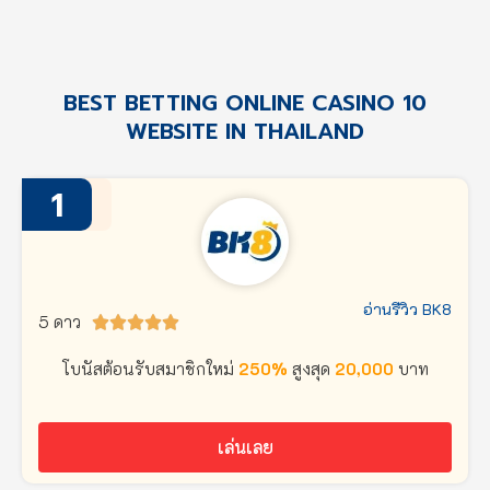
BEST BETTING ONLINE CASINO 10
WEBSITE IN THAILAND
1
อ่านรีวิว BK8
5 ดาว





โบนัสต้อนรับสมาชิกใหม่
250%
สูงสุด
20,000
บาท
เล่นเลย