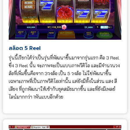
สล็อต 5 Reel
รุ่นนี้เรียกได้ว่าเป็นรุ่นที่พัฒนาขึ้นมาจากรุ่นแรก คือ 3 Reel
ซึ่ง 3 Reel นั้น จะภาพจะเป็นแบบภาพวีดิโอ และมีจำนวนวง
ล้อที่เพิ่มขึ้นคือจาก 3วงล้อ เป็น 5 วงล้อ ไม่ใช่พัฒนาขึ้น
เฉพาะภาพที่เป็นภาพวีดิโอเท่านั้น แต่ยังมีทั้งในส่วน แสง สี
เสียง ที่ถูกพัฒนาให้เข้ากับยุคสมัยมากขึ้น และที่ยังมีเพลย์
ไลน์มากกว่า 1พันแบบอีกด้วย