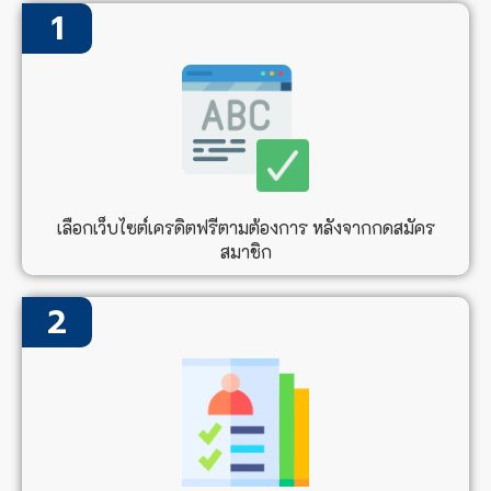
1
เลือกเว็บไซต์เครดิตฟรีตามต้องการ หลังจากกดสมัคร
สมาชิก
2