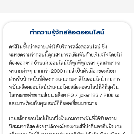
ทำความรู้จักสล็อตออนไลน์
คาสิโนชั้นนำหลายแห่งให้บริการสล็อตออนไลน์ ซึ่ง
หมายความว่าตอนนี้คุณสามารถเดิมพันด้วยเงินจริงโดยไม่
ต้องออกจากบ้านเล่นออนไลน์ได้ทุกที่ทุกเวลา คุณสามารถ
หาเกมต่างๆ มากกว่า 2000 เกมส์ เป็นตัวเลือกยอดนิยม
สำหรับนักพนันที่ต้องการเล่นเกมคาสิโนออนไลน์ เกมการ
พนันสล็อตออนไลน์นำเสนอโดยสล็อตออนไลน์ที่ดีที่สุดใน
โลกหลายค่ายเกมส์เช่น สล็อต PG / joker 123 / 918kiss
และมาพร้อมกับคุณสมบัติที่ยอดเยี่ยมมากมาย
เกมสล็อตออนไลน์เป็นหนึ่งในเกมการพนันที่ได้รับความ
นิยมมากที่สุด ด้วยรูปลักษณ์ของเกมส์ที่น่าตื่นตาตื่นใจ เกม