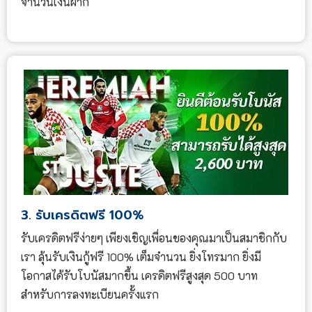
จำนวนเงินฝาก
3. รับเครดิตฟรี 100%
รับเครดิตฟรีง่ายๆ เพียงเชิญเพื่อนของคุณมาเป็นสมาชิกกับ
เรา ลุ้นรับเงินกู้ฟรี 100% เต็มจำนวน ยิ่งโทรมาก ยิ่งมี
โอกาสได้รับโบนัสมากขึ้น เครดิตฟรีสูงสุด 500 บาท
สำหรับการลงทะเบียนครั้งแรก