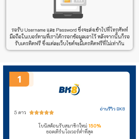
รอรับ Username และ Password ซึ่งจะส่งเข้าไปที่โทรศัพท์
มือถือในเบอร์ตามที่เราได้กรอกข้อมูลเอาไว้ หลังจากนั้นก็รอ
รับเครดิตฟรี ซึ่งแต่ละเว็บไซต์จะมีเครดิตฟรีที่ไม่เท่ากัน
1
อ่านรีวิว BK8
5 ดาว





โบนัสต้อนรับสมาชิกใหม่
150%
ยอดเทิร์นโอเวอร์ต่ำที่สุด