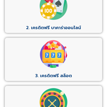
2. เครดิตฟรี บาคาร่าออนไลน์
3. เครดิตฟรี สล็อต