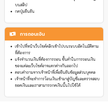
บนสลิป
กดปุ่มยืนยัน
การถอนเงิน
เข้าไปที่หน้าเว็บไซต์คลิกเข้าไปบนระบบอัตโนมัติตาม
ที่ต้องการ
แจ้งจำนวนเงินที่ต้องการถอน ขั้นต่ำในการถอนเงิน
ของแต่ละเว็บไซต์อาจแตกต่างกันออกไป
ตอบคำถามจากเจ้าหน้าที่เพื่อยืนยันข้อมูลส่วนบุคคล
เจ้าหน้าที่จะทำการโอนเงินเข้ามาสู่บัญชีและตรวจสอบ
ยอดเงินและเราสามารถกดเงินนั้นไปใช้ได้