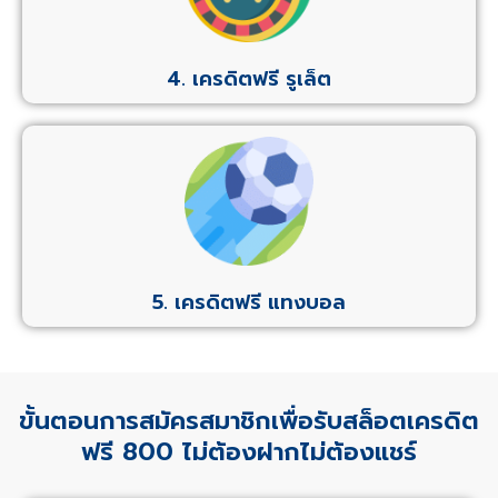
4. เครดิตฟรี รูเล็ต
5. เครดิตฟรี แทงบอล
ขั้นตอนการสมัครสมาชิกเพื่อรับสล็อตเครดิต
ฟรี 800 ไม่ต้องฝากไม่ต้องแชร์