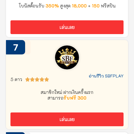
โบนัสต้้อนรับ
350%
สูงสุด
18,000
+
150
ฟรีสปิน
เล่นเลย
7
อ่านรีวิว SBFPLAY
5 ดาว





สมาชิกใหม่ ฝากเงินครั้งแรก
สามารถ
รับฟรี 300
เล่นเลย