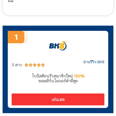
นั้น
1
อ่านรีวิว BK8
5 ดาว





โบนัสต้อนรับสมาชิกใหม่
150%
ยอดเทิร์นโอเวอร์ต่ำที่สุด
เล่นเลย