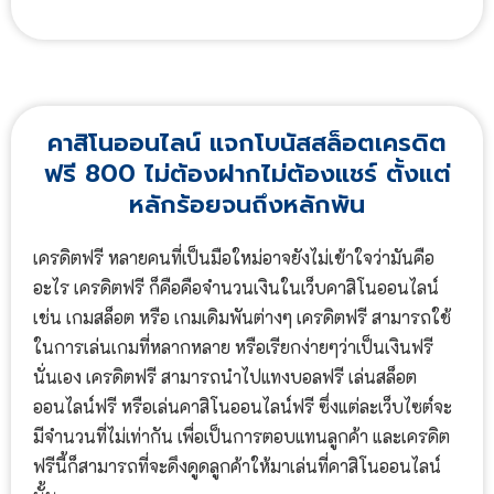
คาสิโนออนไลน์ แจกโบนัสสล็อตเครดิต
ฟรี 800 ไม่ต้องฝากไม่ต้องแชร์ ตั้งแต่
หลักร้อยจนถึงหลักพัน
เครดิตฟรี หลายคนที่เป็นมือใหม่อาจยังไม่เข้าใจว่ามันคือ
อะไร เครดิตฟรี ก็คือคือจำนวนเงินในเว็บคาสิโนออนไลน์
เช่น เกมสล็อต หรือ เกมเดิมพันต่างๆ เครดิตฟรี สามารถใช้
ในการเล่นเกมที่หลากหลาย หรือเรียกง่ายๆว่าเป็นเงินฟรี
นั่นเอง เครดิตฟรี สามารถนำไปแทงบอลฟรี เล่นสล็อต
ออนไลน์ฟรี หรือเล่นคาสิโนออนไลน์ฟรี ซึ่งแต่ละเว็บไซต์จะ
มีจำนวนที่ไม่เท่ากัน เพื่อเป็นการตอบแทนลูกค้า และเครดิต
ฟรีนี้ก็สามารถที่จะดึงดูดลูกค้าให้มาเล่นที่คาสิโนออนไลน์