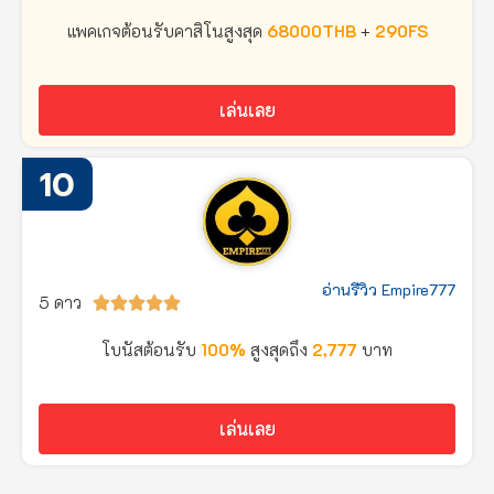
แพคเกจต้อนรับคาสิโนสูงสุด
68000THB
+
290FS
เล่นเลย
10
อ่านรีวิว Empire777
5 ดาว





โบนัสต้อนรับ
100%
สูงสุดถึง
2,777
บาท
เล่นเลย