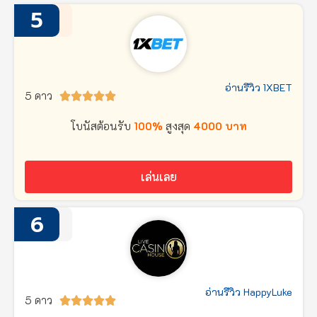
5
อ่านรีวิว 1XBET
5 ดาว





โบนัสต้อนรับ
100%
สูงสุด
4000 บาท
เล่นเลย
6
อ่านรีวิว HappyLuke
5 ดาว




