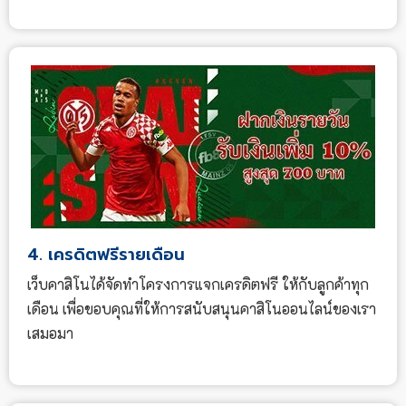
4. เครดิตฟรีรายเดือน
เว็บคาสิโนได้จัดทำโครงการแจกเครดิตฟรี ให้กับลูกค้าทุก
เดือน เพื่อขอบคุณที่ให้การสนับสนุนคาสิโนออนไลน์ของเรา
เสมอมา