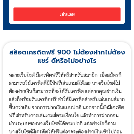
เล่นเลย
สล็อตเครดิตฟรี 900 ไม่ต้องฝากไม่ต้อง
แชร์ ดีหรือไม่อย่างไร
หลายเว็บไซต์ มีเครดิตฟรีให้ฟรีสำหรับสมาชิก เมื่อสมัครก็
สามารถใช้เครดิตที่มีให้ฟรีเล่นเกมส์ได้เลย บางเว็บไซต์ไม่
ต้องฝากเงินก็สามารถที่จะได้รับเครดิต แต่หากคุณฝากเงิน
แล้วก็พร้อมรับเครดิตฟรี ทำให้มีเครดิตสำหรับเล่นเกมส์มาก
ขึ้นกว่าเดิม จากการฝากเงินแบบปกติ นอกจากนี้ยังมีเครดิต
ฟรี สำหรับการเล่นเกมส์ตามเงื่อนไข แล้วทำการฝากถอน
ผ่านระบบของทางเว็บไซต์ได้ตามปกติ แต่อย่างไรก็ตาม
บางเว็บไซต์มีเครดิตให้ฟรีแต่อาจจะต้องฝากเงินเข้าไปก่อน