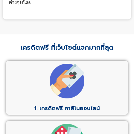
ต่างๆได้เลย
เครดิตฟรี ที่เว็บไซต์แจกมากที่สุด
1. เครดิตฟรี คาสิโนออนไลน์