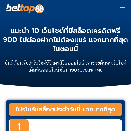
แนะนำ 10 เว็บไซต์ที่มีสล็อตเครดิตฟรี
900 ไม่ต้องฝากไม่ต้องแชร์ แจกมากที่สุด
ในตอนนี้
ยินดีต้อนรับสู่เว็บไซต์รีวิวคาสิโนออนไลน์ เราช่วยค้นหาเว็บไซต์
เดิมพันออนไลน์ชั้นนำของประเทศไทย
โปรโมชั่นสล็อตประจำวันนี้ แจกมากที่สุด
1