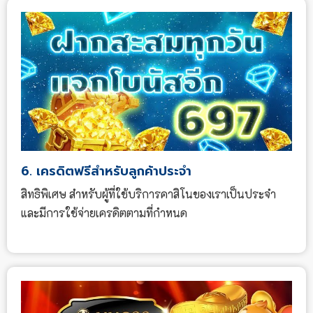
6. เครดิตฟรีสำหรับลูกค้าประจำ
สิทธิพิเศษ สำหรับผู้ที่ใช้บริการคาสิโนของเราเป็นประจำ
และมีการใช้จ่ายเครดิตตามที่กำหนด