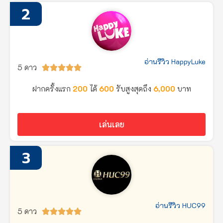
2
อ่านรีวิว HappyLuke
5 ดาว





ฝากครั้งแรก
200
ได้
600
รับสูงสุดถึง
6,000
บาท
เล่นเลย
3
อ่านรีวิว HUC99
5 ดาว




