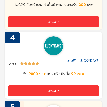
HUC99 ต้อนรับสมาชิกใหม่ สามารถขอรับ
300
บาท
เล่นเลย
4
อ่านรีวิว LUCKYDAYS
5 ดาว





รับ
9000 บาท
แถมฟรีสปินอีก
99 รอบ
เล่นเลย
5