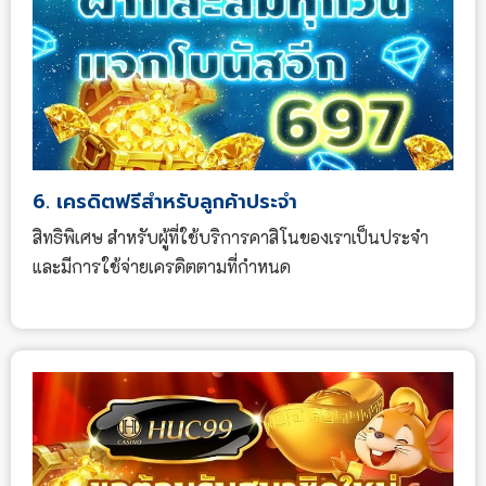
6. เครดิตฟรีสำหรับลูกค้าประจำ
สิทธิพิเศษ สำหรับผู้ที่ใช้บริการคาสิโนของเราเป็นประจำ
และมีการใช้จ่ายเครดิตตามที่กำหนด