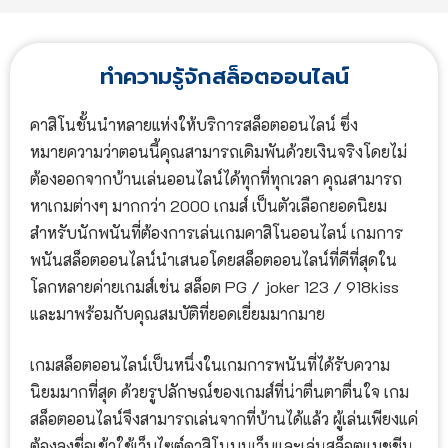
ทำความรู้จักสล็อตออนไลน์
คาสิโนชั้นนำหลายแห่งให้บริการสล็อตออนไลน์ ซึ่ง
หมายความว่าตอนนี้คุณสามารถเดิมพันด้วยเงินจริงโดยไม่
ต้องออกจากบ้านเล่นออนไลน์ได้ทุกที่ทุกเวลา คุณสามารถ
หาเกมต่างๆ มากกว่า 2000 เกมส์ เป็นตัวเลือกยอดนิยม
สำหรับนักพนันที่ต้องการเล่นเกมคาสิโนออนไลน์ เกมการ
พนันสล็อตออนไลน์นำเสนอโดยสล็อตออนไลน์ที่ดีที่สุดใน
โลกหลายค่ายเกมส์เช่น สล็อต PG / joker 123 / 918kiss
และมาพร้อมกับคุณสมบัติที่ยอดเยี่ยมมากมาย
เกมสล็อตออนไลน์เป็นหนึ่งในเกมการพนันที่ได้รับความ
นิยมมากที่สุด ด้วยรูปลักษณ์ของเกมส์ที่น่าตื่นตาตื่นใจ เกม
สล็อตออนไลน์จึงสามารถเล่นจากที่บ้านได้แล้ว ผู้เล่นเพียงแค่
ต้องลงชื่อเข้าใช้เว็บไซต์คาสิโนบนเว็บและเล่นสล็อตแมชชีน