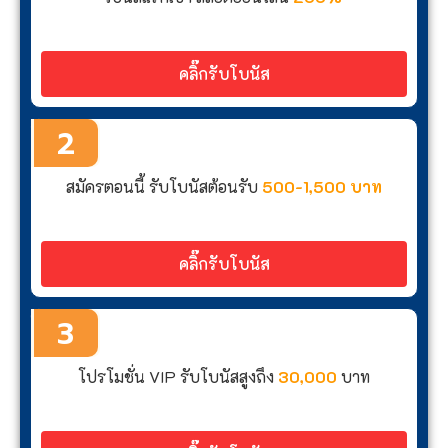
คลิ๊กรับโบนัส
2
สมัครตอนนี้ รับโบนัสต้อนรับ
500-1
,500 บาท
คลิ๊กรับโบนัส
3
โปรโมชั่น
VIP
รับโบนัสสูงถึง
30
,
000
บาท