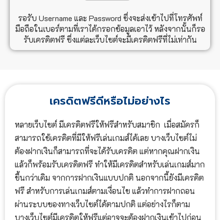
รอรับ Username และ Password ซึ่งจะส่งเข้าไปที่โทรศัพท์
มือถือในเบอร์ตามที่เราได้กรอกข้อมูลเอาไว้ หลังจากนั้นก็รอ
รับเครดิตฟรี ซึ่งแต่ละเว็บไซต์จะมีเครดิตฟรีที่ไม่เท่ากัน
เครดิตฟรีดีหรือไม่อย่างไร
หลายเว็บไซต์ มีเครดิตฟรีให้ฟรีสำหรับสมาชิก เมื่อสมัครก็
สามารถใช้เครดิตที่มีให้ฟรีเล่นเกมส์ได้เลย บางเว็บไซต์ไม่
ต้องฝากเงินก็สามารถที่จะได้รับเครดิต แต่หากคุณฝากเงิน
แล้วก็พร้อมรับเครดิตฟรี ทำให้มีเครดิตสำหรับเล่นเกมส์มาก
ขึ้นกว่าเดิม จากการฝากเงินแบบปกติ นอกจากนี้ยังมีเครดิต
ฟรี สำหรับการเล่นเกมส์ตามเงื่อนไข แล้วทำการฝากถอน
ผ่านระบบของทางเว็บไซต์ได้ตามปกติ แต่อย่างไรก็ตาม
บางเว็บไซต์มีเครดิตให้ฟรีแต่อาจจะต้องฝากเงินเข้าไปก่อน