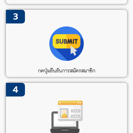
3
กดปุ่มยืนยันการสมัครสมาชิก
4