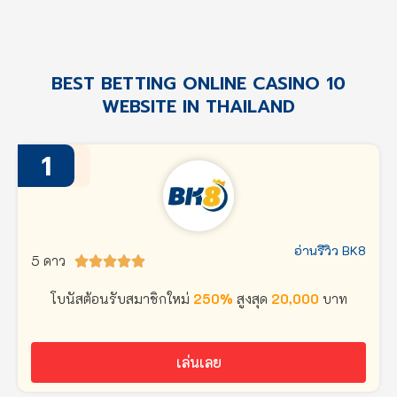
BEST BETTING ONLINE CASINO 10
WEBSITE IN THAILAND
1
อ่านรีวิว BK8
5 ดาว





โบนัสต้อนรับสมาชิกใหม่
250%
สูงสุด
20,000
บาท
เล่นเลย