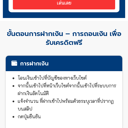
เล่นเลย
ขั้นตอนการฝากเงิน – การถอนเงิน เพื่อ
รับเครดิตฟรี
การฝากเงิน
โอนเงินเข้าไปที่บัญชีของทางเว็บไซต์
จากนั้นเข้าไปที่หน้าเว็บไซต์จากนั้นเข้าไปที่ระบบการ
ฝากเงินอัตโนมัติ
แจ้งจำนวน ที่ฝากเข้าไปพร้อมด้วยระบุเวลาที่ปรากฏ
บนสลิป
กดปุ่มยืนยัน