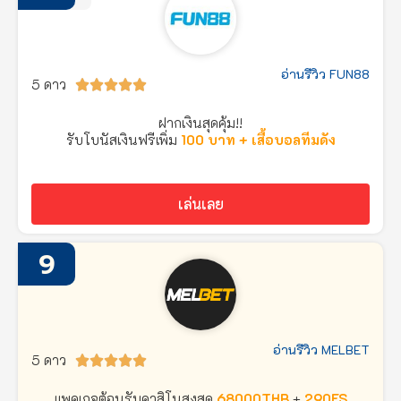
อ่านรีวิว FUN88
5 ดาว





ฝากเงินสุดคุ้ม!!
รับโบนัสเงินฟรีเพิ่ม
100 บาท + เสื้อบอลทีมดัง
เล่นเลย
9
อ่านรีวิว MELBET
5 ดาว





แพคเกจต้อนรับคาสิโนสูงสุด
68000THB
+
290FS