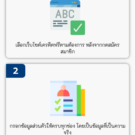
เลือกเว็บไซต์เครดิตฟรีตามต้องการ หลังจากกดสมัคร
สมาชิก
2
กรอกข้อมูลส่วนตัวให้ครบทุกช่อง โดยเป็นข้อมูลที่เป็นความ
จริง