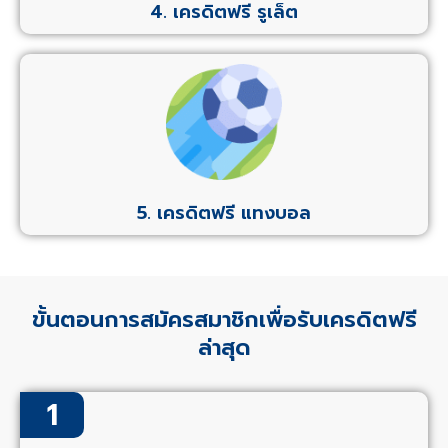
4. เครดิตฟรี รูเล็ต
5. เครดิตฟรี แทงบอล
ขั้นตอนการสมัครสมาชิกเพื่อรับเครดิตฟรี
ล่าสุด
1