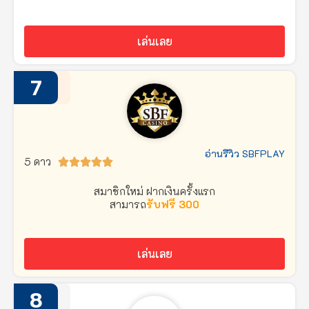
เล่นเลย
7
อ่านรีวิว SBFPLAY
5 ดาว





สมาชิกใหม่ ฝากเงินครั้งแรก
สามารถ
รับฟรี 300
เล่นเลย
8