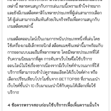
เหล่านี้ หลายคนสนุกกับการเล่นเกมนี้เพราะเข้าใจง่ายมาก
และยังมีเกมสล็อตคาสิโนหลายประเภทที่ผู้เล่นสามารถเลือก
ได้ ผู้เล่นสามารถเดิมพันด้วยเงินจริงหรือเพื่อความสนุกกับ
เกมสล็อตเหล่านี้
เกมสล็อตออนไลน์เป็นเกมการพนันประเภทหนึ่งที่เล่นโดย
ใช้เครื่องเกมอิเล็กทรอนิกส์ สล็อตแมชชีนเหล่านี้มาพร้อมกับ
การออกแบบและธีมที่หลากหลาย โดยมีหลายประเภทที่ได้
รับความนิยมมากที่สุด การค้นหาเว็บไซต์เื่อใช้บริการ
ออนไลน์ไม่ใช่เรื่องยากเนื่องจากมีเว็บไซต์จำนวนมากที่ให้
บริการที่สามารถเข้าไปดูรายละเอียดได้เว็บไซต์ต่าง หรือ
เลือกเปรียนเทียบโปรโมชั่นจาก BETTOP88 ที่เราแนะนำ
เว็บไซต์ชั้นนำ 10 เว็บมาแนะนำให้กับคุณได้เลือกเพื่อใช้
บริการ
4 ข้อควรตรวจสอบก่อนใช้บริการเพื่อเพิ่มความมั่นใจ