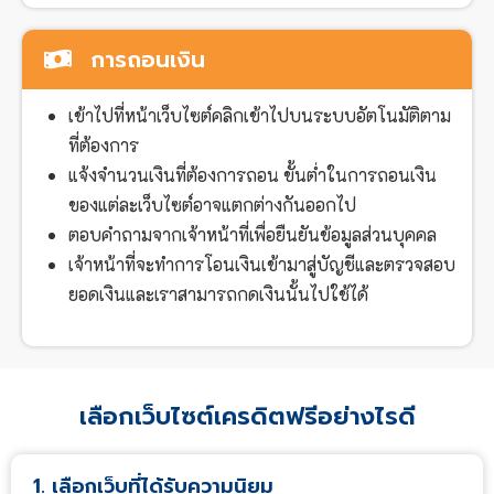
การถอนเงิน
เข้าไปที่หน้าเว็บไซต์คลิกเข้าไปบนระบบอัตโนมัติตาม
ที่ต้องการ
แจ้งจำนวนเงินที่ต้องการถอน ขั้นต่ำในการถอนเงิน
ของแต่ละเว็บไซต์อาจแตกต่างกันออกไป
ตอบคำถามจากเจ้าหน้าที่เพื่อยืนยันข้อมูลส่วนบุคคล
เจ้าหน้าที่จะทำการโอนเงินเข้ามาสู่บัญชีและตรวจสอบ
ยอดเงินและเราสามารถกดเงินนั้นไปใช้ได้
เลือกเว็บไซต์เครดิตฟรีอย่างไรดี
1. เลือกเว็บที่ได้รับความนิยม