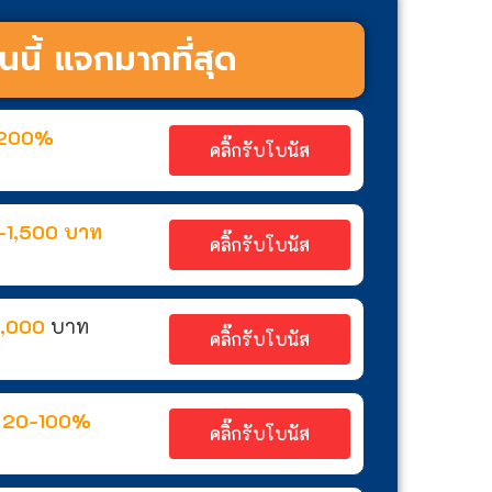
นนี้ แจกมากที่สุด
200
%
คลิ๊กรับโบนัส
-1
,500 บาท
คลิ๊กรับโบนัส
,
000
บาท
คลิ๊กรับโบนัส
ง
20-100%
คลิ๊กรับโบนัส