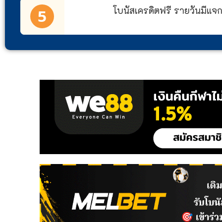
โบนัสเครดิตฟรี รายวันมีแจก
5