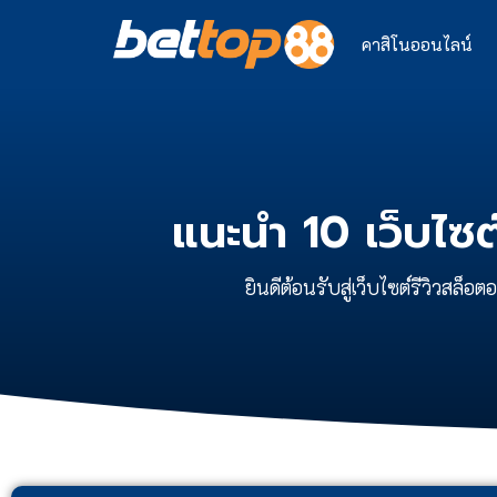
คาสิโนออนไลน์
แนะนำ 10 เว็บไซต
ยินดีต้อนรับสู่เว็บไซต์รีวิวสล