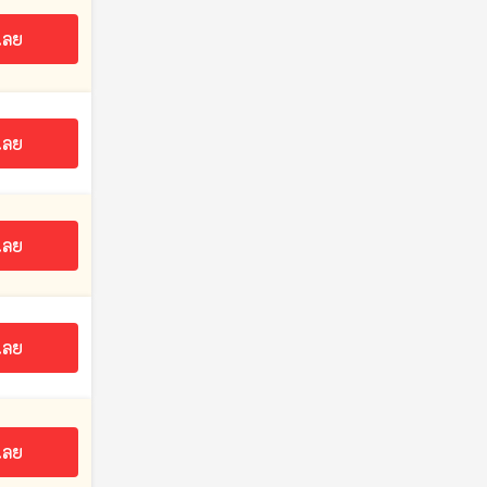
เลย
เลย
เลย
เลย
เลย