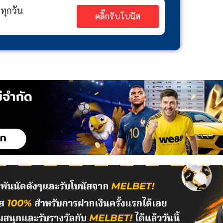
ทุกวัน
คลิ๊กรับโบนัส