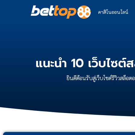
คาสิโนออนไลน์
แนะนำ 10 เว็บไซต์สล
ยินดีต้อนรับสู่เว็บไซต์รีวิวสล