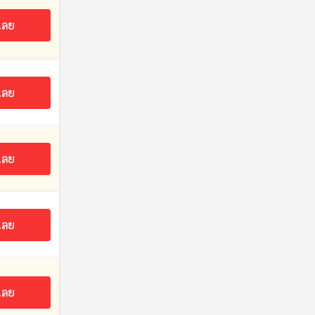
เลย
เลย
เลย
เลย
เลย