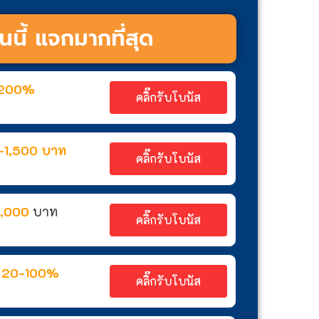
นนี้ แจกมากที่สุด
200
%
คลิ๊กรับโบนัส
-1
,500 บาท
คลิ๊กรับโบนัส
,
000
บาท
คลิ๊กรับโบนัส
ง
20-100%
คลิ๊กรับโบนัส