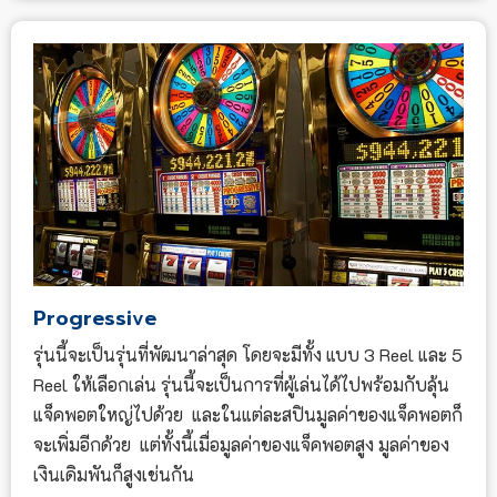
Progressive
รุ่นนี้จะเป็นรุ่นที่พัฒนาล่าสุด โดยจะมีทั้ง แบบ 3 Reel และ 5
Reel ให้เลือกเล่น รุ่นนี้จะเป็นการที่ผู้เล่นได้ไปพร้อมกับลุ้น
แจ็คพอตใหญ่ไปด้วย และในแต่ละสปินมูลค่าของแจ็คพอตก็
จะเพิ่มอีกด้วย แต่ทั้งนี้เมื่อมูลค่าของแจ็คพอตสูง มูลค่าของ
เงินเดิมพันก็สูงเช่นกัน