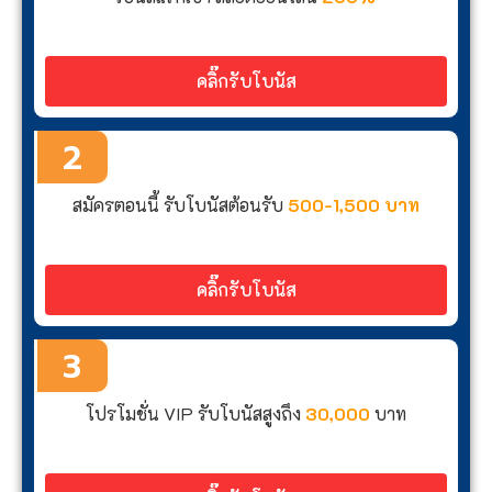
คลิ๊กรับโบนัส
2
สมัครตอนนี้ รับโบนัสต้อนรับ
500-1
,500 บาท
คลิ๊กรับโบนัส
3
โปรโมชั่น
VIP
รับโบนัสสูงถึง
30
,
000
บาท