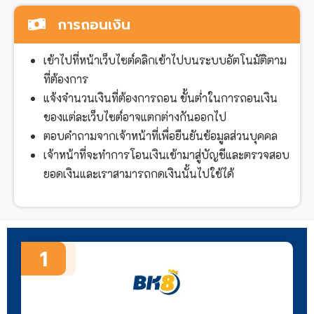
การถอนเงิน
เข้าไปที่หน้าเว็บไซต์คลิกเข้าไปบนระบบอัตโนมัติตาม
ที่ต้องการ
แจ้งจำนวนเงินที่ต้องการถอน ขั้นต่ำในการถอนเงิน
ของแต่ละเว็บไซต์อาจแตกต่างกันออกไป
ตอบคำถามจากเจ้าหน้าที่เพื่อยืนยันข้อมูลส่วนบุคคล
เจ้าหน้าที่จะทำการโอนเงินเข้ามาสู่บัญชีและตรวจสอบ
ยอดเงินและเราสามารถกดเงินนั้นไปใช้ได้
1