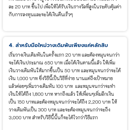
ละ 20 บาท ขึ้นไป เพื่อให้ได้รับเงินรางวัลที่สูงในระดับคุ้มค่า
กับการลงทุนและจะได้เงินคืนเร็วๆ
4. สำหรับมือใหม่วางเดิมพันเพียงแค่หลักสิบ
เริ่มวางเงินเดิมพันในครั้งแรก 20 บาท และต้องหมุนจนกว่า
จะได้เงินประมาณ 650 บาท เมื่อได้เงินตามนี้แล้ว ให้เพิ่ม
เงินวางเดิมพันให้มากขึ้นเป็น 50 บาท และหมุนจนกว่าจะได้
เงิน 1,000 บาท ซึ่งวิธีนี้เป็นวิธีที่ง่าย นานแต่ถึงเป้าหมาย
แล้วค่อยๆเพิ่มวางเดิมพัน 100 บาท และหมุนจนกว่าจะทำ
เงินให้ได้ถึง 1,800 บาท หากถึงแล้ว ให้เพื่อนๆเพิ่มอีกเงิน
เป็น 150 บาทและต้องหมุนจนกว่าจะได้ถึง 2,200 บาท ให้
วางเดิมพันเป็น 300 บาท และจะต้องหมุนจนกว่าจะถึง
3,000 บาท สำหรับวิธีนี้นั้นก็จะได้ไวกว่าวิธีแรก