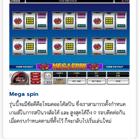
Mega spin
รุ่นนี้จะมีข้อดีคือโหมดออโต้สปิน ซึ่งเราสามารถตั้งกำหนด
เกมส์ในการสปินวงล้อได้ และ สูงสุดได้ถึง 9 รอบติดต่อกัน
เมื่อครบกำหนดตามที่ตั้งไว้ ก็จะกลับไปเริ่มเล่นใหม่