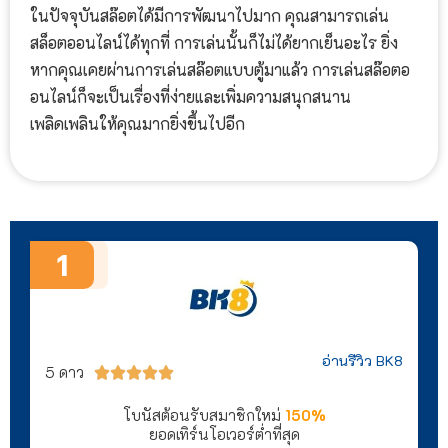
ในปัจจุบันสล๊อตได้มีการพัฒนาไปมาก คุณสามารถเล่น
สล็อตออนไลน์ได้ทุกที่ การเล่นนั้นก็ไม่ได้ยากเย็นอะไร ยิ่ง
หากคุณเคยผ่านการเล่นสล๊อตแบบตู้มาแล้ว การเล่นสล๊อตอ
อนไลน์ก็จะเป็นเรื่องที่ง่ายและเพิ่มความสนุกสนาน
เพลิดเพลินให้คุณมากยิ่งขึ้นไปอีก
1
อ่านรีวิว BK8
5 ดาว





โบนัสต้อนรับสมาชิกใหม่
150%
ยอดเทิร์นโอเวอร์ต่ำที่สุด