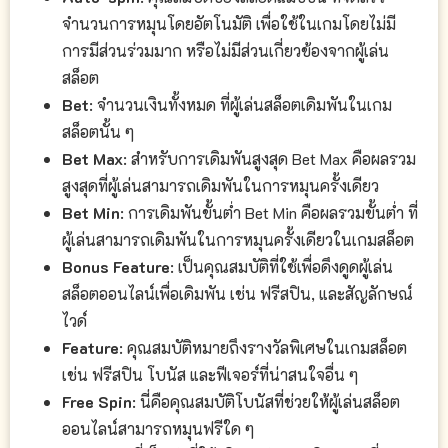
จำนวนการหมุนโดยอัตโนมัติ เพื่อใช้ในเกมโดยไม่มี
การมีส่วนร่วมมาก หรือไม่มีส่วนเกี่ยวข้องจากผู้เล่น
สล็อต
Bet
: จำนวนเงินทั้งหมด ที่ผู้เล่นสล็อตเดิมพันในเกม
สล็อตนั้น ๆ
Bet Max
: สำหรับการเดิมพันสูงสุด Bet Max คือผลรวม
สูงสุดที่ผู้เล่นสามารถเดิมพันในการหมุนครั้งเดียว
Bet Min
: การเดิมพันขั้นต่ำ Bet Min คือผลรวมขั้นต่ำ ที่
ผู้เล่นสามารถเดิมพันในการหมุนครั้งเดียวในเกมสล็อต
Bonus Feature
: เป็นคุณสมบัติที่ใช้เพื่อดึงดูดผู้เล่น
สล็อตออนไลน์เพื่อเดิมพัน เช่น ฟรีสปิน, และสัญลักษณ์
ไวด์
Feature
: คุณสมบัติหมายถึงรางวัลพิเศษในเกมสล็อต
เช่น ฟรีสปิน โบนัส และฟีเจอร์ที่น่าสนใจอื่น ๆ
Free Spin
: นี่คือคุณสมบัติโบนัสที่ช่วยให้ผู้เล่นสล็อต
ออนไลน์สามารถหมุนฟรีใด ๆ