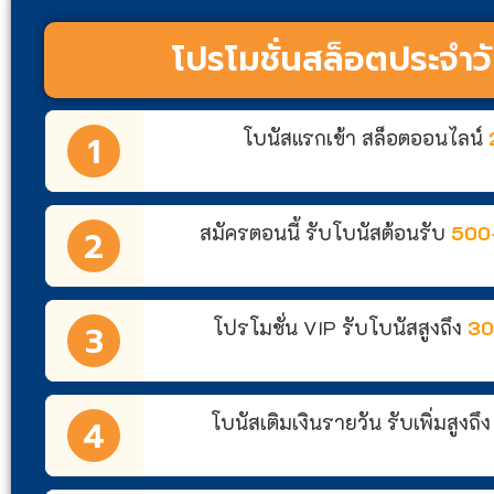
โปรโมชั่นสล็อตประจำวั
โบนัสแรกเข้า สล็อตออนไลน์
1
สมัครตอนนี้ รับโบนัสต้อนรับ
500
2
โปรโมชั่น
VIP
รับโบนัสสูงถึง
30
3
โบนัสเติมเงินรายวัน รับเพิ่มสูงถึ
4