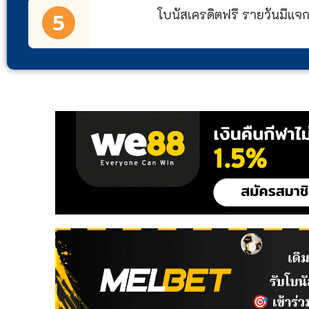
โบนัสเครดิตฟรี รายวันมีแจก
5