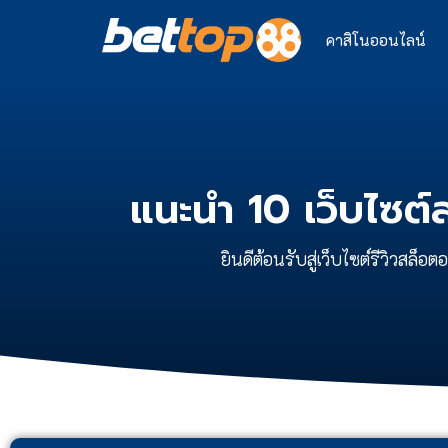
คาสิโนออนไลน์
แนะนำ 10 เว็บไซต์ส
ยินดีต้อนรับสู่เว็บไซต์รีวิวสล