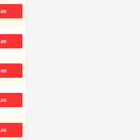
เลย
เลย
เลย
เลย
เลย