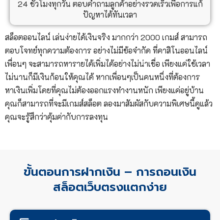
24 ชั่วโมงทุกวัน ตอบคำถามลูกค้าอย่างรวดเร็วเพื่อการแก้
ปัญหาได้ทันเวลา
สล็อตออนไลน์ เล่นง่ายได้เงินจริง มากกว่า 2000 เกมส์ สามารถ
ตอบโจทย์ทุกความต้องการ อย่างไม่มีข้อจำกัด ที่คาสิโนออนไลน์
เพื่อนๆ จะสามารถหารายได้เพิ่มได้อย่างไม่น่าเชื่อ เพียงแค่ใช้เวลา
ไม่นานก็มีเงินก้อนให้คุณได้ หากเพื่อนๆเป็นคนหนึ่งที่ต้องการ
หาเงินเพิ่มโดยที่คุณไม่ต้องออกแรงทำงานหนัก เพียงแค่อยู่บ้าน
คุณก็สามารถที่จะมีเกมส์สล็อต ลองมาสัมผัสกับความพิเศษนี้ดูแล้ว
คุณจะรู้สึกว่าคุ้มค่ากับการลงทุน
ขั้นตอนการฝากเงิน – การถอนเงิน
สล็อตเว็บตรงแตกง่าย