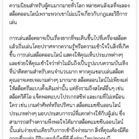
ความนิยมสำหรับผู้คนมากมายทั่วโลก หลายคนลังเลที่จะลอง
สล็อตออนไลน์เพราะพวกเขาไม่แน่ใจเกี่ยวกับกฎและวิธีการ
เล่น
การเล่นสล็อตอาจเป็นเรื่องยากที่จะเดินขึ้นไปที่เครื่องสล็อต
แล้วเริ่มเล่นโดยปราศจากความรู้หรือความเข้าใจในสิ่งที่เกิด
ขึ้น การเล่นสล็อตออนไลน์ แสดงให้คุณเห็นประเภทต่างๆ
และช่วยให้คุณเข้าใจว่าทำไมมันถึงเป็นรูปแบบความบันเทิง
ที่น่าติดตามสำหรับคนจำนวนมาก หากคุณชอบเล่นสล็อต
คุณอาจเคยเจอเกมต่างๆ มากมาย สล็อตออนไลน์ไม่เพียงแต่
ให้สล็อตรีลแบบดั้งเดิมเท่านั้น แต่ยังรวมถึงสไตล์อื่นๆ เช่น
สล็อตวิดีโอ แจ็คพอตแบบโปรเกรสซีฟ และเกมที่ไม่เหมือน
ใคร เช่น เกมคำศัพท์หรือปริศนา สล็อตแมชชีนออนไลน์
ประเภทต่างๆ มอบประสบการณ์ที่แตกต่างให้กับผู้เล่น ซึ่ง
สามารถสร้างความพึงพอใจได้มากสล็อตแมชชีนออนไลน์
นั้นเล่นง่ายเช่นเดียวกับการเข้าถึงง่ายมาก สิ่งที่คุณต้องมีคือ
การเชื่อมต่อ มีอินเตอร์เน็ตที่ดี ซึ่งส่วนใหญ่ทุกคนมี