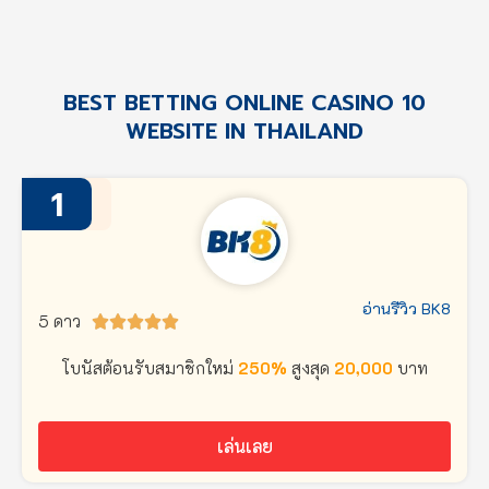
BEST BETTING ONLINE CASINO 10
WEBSITE IN THAILAND
1
อ่านรีวิว BK8
5 ดาว





โบนัสต้อนรับสมาชิกใหม่
250%
สูงสุด
20,000
บาท
เล่นเลย