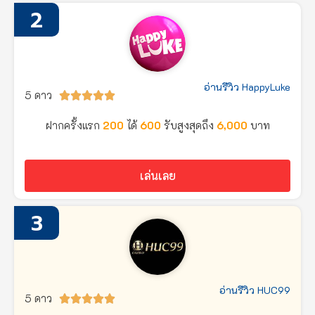
2
อ่านรีวิว HappyLuke
5 ดาว





ฝากครั้งแรก
200
ได้
600
รับสูงสุดถึง
6,000
บาท
เล่นเลย
3
อ่านรีวิว HUC99
5 ดาว




