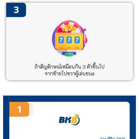
3
ถ้าสัญลักษณ์เหมือนกัน 3 ตัวขึ้นไป
จากซ้ายไปขวาผู้เล่นชนะ
1
อ่านรีวิว BK8