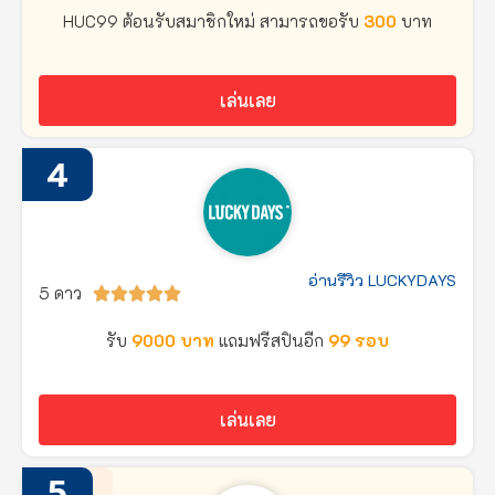
HUC99 ต้อนรับสมาชิกใหม่ สามารถขอรับ
300
บาท
เล่นเลย
4
อ่านรีวิว LUCKYDAYS
5 ดาว





รับ
9000 บาท
แถมฟรีสปินอีก
99 รอบ
เล่นเลย
5