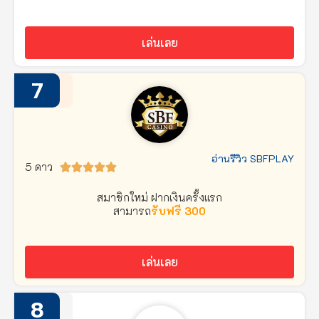
เล่นเลย
7
อ่านรีวิว SBFPLAY
5 ดาว





สมาชิกใหม่ ฝากเงินครั้งแรก
สามารถ
รับฟรี 300
เล่นเลย
8