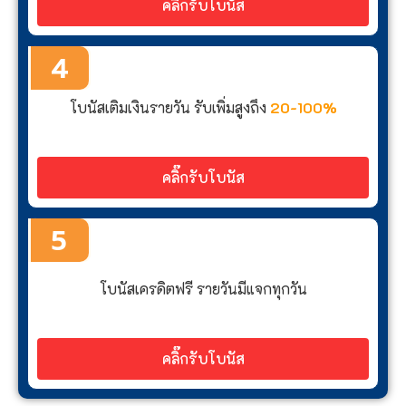
คลิ๊กรับโบนัส
4
โบนัสเติมเงินรายวัน รับเพิ่มสูงถึง
20-100%
คลิ๊กรับโบนัส
5
โบนัสเครดิตฟรี รายวันมีแจกทุกวัน
คลิ๊กรับโบนัส