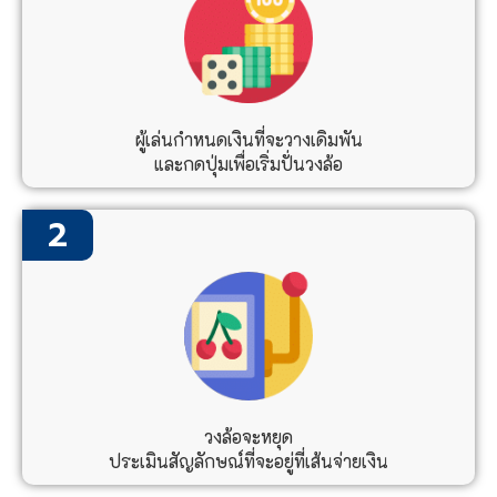
ผู้เล่นกำหนดเงินที่จะวางเดิมพัน
และกดปุ่มเพื่อเริ่มปั่นวงล้อ
2
วงล้อจะหยุด
ประเมินสัญลักษณ์ที่จะอยู่ที่เส้นจ่ายเงิน