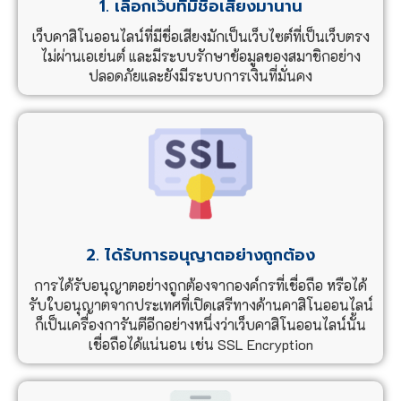
1. เลือกเว็บที่มีชื่อเสียงมานาน
เว็บคาสิโนออนไลน์ที่มีชื่อเสียงมักเป็นเว็บไซต์ที่เป็นเว็บตรง
ไม่ผ่านเอเย่นต์ และมีระบบรักษาข้อมูลของสมาชิกอย่าง
ปลอดภัยและยังมีระบบการเงินที่มั่นคง
2. ได้รับการอนุญาตอย่างถูกต้อง
การได้รับอนุญาตอย่างถูกต้องจากองค์กรที่เชื่อถือ หรือได้
รับใบอนุญาตจากประเทศที่เปิดเสรีทางด้านคาสิโนออนไลน์
ก็เป็นเครื่องการันตีอีกอย่างหนึ่งว่าเว็บคาสิโนออนไลน์นั้น
เชื่อถือได้แน่นอน เช่น SSL Encryption