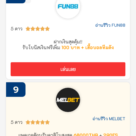
อ่านรีวิว FUN88
5 ดาว





ฝากเงินสุดคุ้ม!!
รับโบนัสเงินฟรีเพิ่ม
100 บาท + เสื้อบอลทีมดัง
เล่นเลย
9
อ่านรีวิว MELBET
5 ดาว





แพคเกจต้อนรับคาสิโนสูงสุด
68000THB
+
290FS