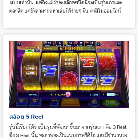
1แบบเท่านั้น แต่ถึงแม้ว่าจะสล็อตชนิดนี้จะเป็นรุ่นเก่าและ
คลาสิค แต่ยังสามารถหาเล่นได้ง่ายๆ ใน คาสิโนออนไลน์
สล็อต 5 Reel
รุ่นนี้เรียกได้ว่าเป็นรุ่นที่พัฒนาขึ้นมาจากรุ่นแรก คือ 3 Reel
ซึ่ง 3 Reel นั้น จะภาพจะเป็นแบบภาพวีดิโอ และมีจำนวนวง