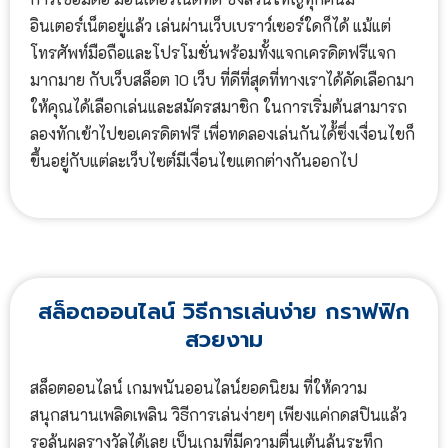
อินเตอร์เน็ตอยู่แล้ว เล่นผ่านเว็บเบราว์เซอร์ใดก็ได้ แม้แต่
โทรศัพท์มือถือและโปรโมชั่นพร้อมทั้งแจกเครดิตฟรีแจก
มากมาย กับเว็บสล็อต 10 เว็บ ที่ดีที่สุดที่ทางเราได้คัดเลือกมา
ให้คุณได้เลือกเล่นและสมัครสมาชิก ในการเริ่มต้นสามารถ
ลองทักเข้าไปขอเครดิตฟรี เพื่อทดลองเล่นกันได้้ซึ่งเงื่อนไขก็
ขึ้นอยู่กับแต่ละเว็บไซต์มีเงื่อนไขแตกต่างกันออกไป
สล็อตออนไลน์ วิธีการเล่นง่าย กราฟฟิก
สวยงาม
สล็อตออนไลน์ เกมพนันออนไลน์ยอดนิยม ที่ให้ความ
สนุกสนานเพลิดเพลิน วิธีการเล่นง่ายๆ เพียงแค่กดสปินแล้ว
รอลุ้นผลรางวัลได้เลย เป็นเกมที่มีความตื่นเต้นลุ้นระทึก