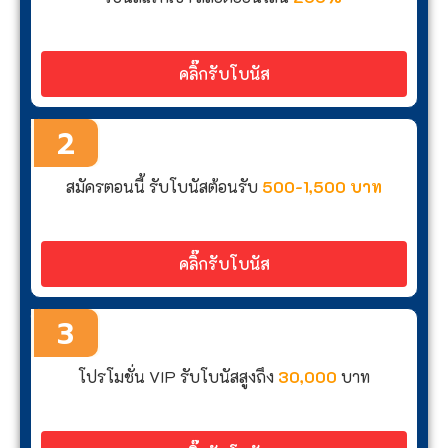
คลิ๊กรับโบนัส
2
สมัครตอนนี้ รับโบนัสต้อนรับ
500-1
,500 บาท
คลิ๊กรับโบนัส
3
โปรโมชั่น
VIP
รับโบนัสสูงถึง
30
,
000
บาท