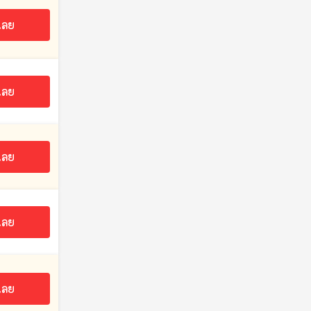
เลย
เลย
เลย
เลย
เลย