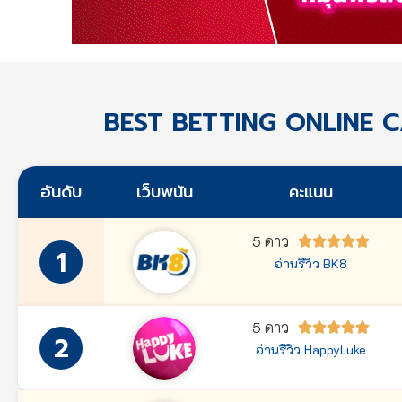
BEST BETTING ONLINE C
อันดับ
เว็บพนัน
คะแนน
5 ดาว





1
อ่านรีวิว BK8
5 ดาว





2
อ่านรีวิว HappyLuke