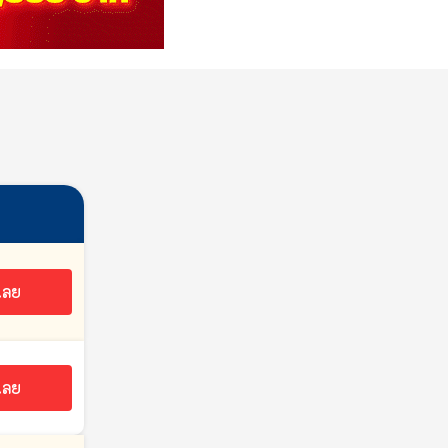
เลย
เลย