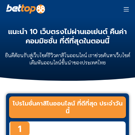
แนะนำ 10 เว็บตรงไม่ผ่านเอเย่นต์ คืนค่า
คอมมิชชั่น ที่ดีที่สุดในตอนนี้
ยินดีต้อนรับสู่เว็บไซต์รีวิวคาสิโนออนไลน์ เราช่วยค้นหาเว็บไซต์
เดิมพันออนไลน์ชั้นนำของประเทศไทย
โปรโมชั่นคาสิโนออนไลน์ ที่ดีที่สุด ประจำวัน
นี้
1