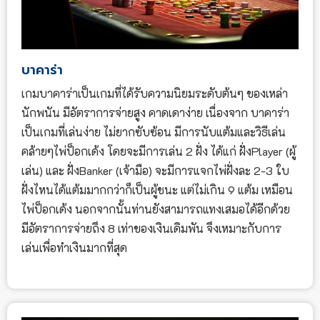
บาคาร่า
เกมบาคาร่าเป็นเกมที่ได้รับความนิยมระดับต้นๆ ของเหล่า
นักพนัน มีอัตราการจ่ายสูง คาดเดาง่าย เนื่องจาก บาคาร่า
เป็นเกมที่เล่นง่าย ไม่ยากซับซ้อน มีการนับแต้มและวิธีเล่น
คล้ายๆไพ่ป็อกเด้ง โดยจะมีการเล่น 2 ฝั่ง ได้แก่ ฝั่งPlayer (ผู้
เล่น) และ ฝั่งBanker (เจ้ามือ) จะมีการแจกไพ่ฝั่งละ 2-3 ใบ
ฝั่งไหนได้แต้มมากกว่าก็เป็นผู้ชนะ แต่ไม่เกิน 9 แต้ม เหมือน
ไพ่ป็อกเด้ง นอกจากนั้นท่านยังสามารถแทงเสมอได้อีกด้วย
มีอัตราการจ่ายถึง 8 เท่าของเงินเดิมพัน จึงเหมาะกับการ
เล่นเพื่อทำเงินมากที่สุด