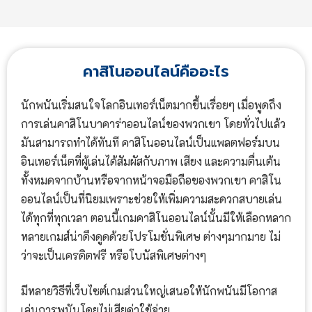
คาสิโนออนไลน์คืออะไร
นักพนันเริ่มสนใจโลกอินเทอร์เน็ตมากขึ้นเรื่อยๆ เมื่อพูดถึง
การเล่นคาสิโน
บาคาร่าออนไลน์
ของพวกเขา โดยทั่วไปแล้ว
มันสามารถทำได้ทันที คาสิโนออนไลน์เป็นแพลตฟอร์มบน
อินเทอร์เน็ตที่ผู้เล่นได้สัมผัสกับภาพ เสียง และความตื่นเต้น
ทั้งหมดจากบ้านหรือจากหน้าจอมือถือของพวกเขา คาสิโน
ออนไลน์เป็นที่นิยมเพราะช่วยให้เพิ่มความสะดวกสบายเล่น
ได้ทุกที่ทุกเวลา ตอนนี้เกมคาสิโนออนไลน์นั้นมีให้เลือกหลาก
หลายเกมส์น่าดึงดูดด้วยโปรโมชั่นพิเศษ ต่างๆมากมาย ไม่
ว่าจะเป็น
เครดิตฟรี
หรือโบนัสพิเศษต่างๆ
มีหลายวิธีที่เว็บไซต์เกมส่วนใหญ่เสนอให้นักพนันมีโอกาส
เล่นการพนันโดยไม่เสียค่าใช้จ่าย