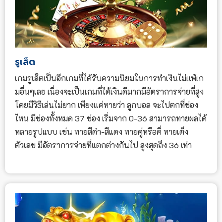
รูเล็ต
เกมรูเล็ตเป็นอีกเกมที่ได้รับความนิยมในการทำเงินไม่เเพ้เก
มอื่นๆเลย เนื่องจะเป็นเกมที่ได้เงินดีมากมีอัตราการจ่ายที่สูง
โดยมีวิธีเล่นไม่ยาก เพียงเเค่ทายว่า ลูกบอล จะไปตกที่ช่อง
ไหน มีช่องทั้งหมด 37 ช่อง เริ่มจาก 0-36 สามารถทายผลได้
หลายรูปแบบ เช่น ทายสีดำ-สีแดง ทายคู่หรือคี่ ทายเต็ง
ตัวเลข มีอัตราการจ่ายที่แตกต่างกันไป สูงสุดถึง 36 เท่า