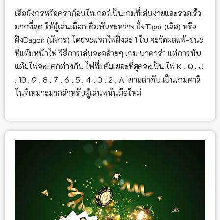
เสือมังกรหรือดราก้อนไทเกอร์เป็นเกมที่เล่นง่ายและรวดเร็ว
มากที่สุด ให้ผู้เล่นเลือกเดิมพันระหว่าง ฝั่งTiger (เสือ) หรือ
ฝั่งDagon (มังกร) โดยจะแจกไพ่ฝั่งละ 1 ใบ จะวัดผลแพ้-ชนะ
ที่แต้มหน้าไพ่ วิธีการเล่นจะคล้ายๆ เกม บาคาร่า แต่การนับ
แต้มไพ่จะแตกต่างกัน ไพ่ที่แต้มเยอะที่สุดจะเป็น ไพ่ K , Q , J
, 10 , 9 , 8 , 7 , 6 , 5 , 4 , 3 , 2 , A ตามลำดับ เป็นเกมคาสิ
โนที่เหมาะมากสำหรับผู้เล่นพนันมือใหม่