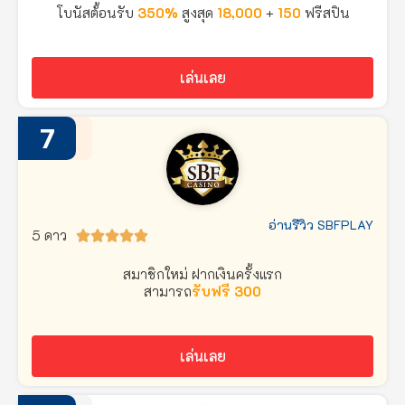
โบนัสต้้อนรับ
350%
สูงสุด
18,000
+
150
ฟรีสปิน
เล่นเลย
7
อ่านรีวิว SBFPLAY
5 ดาว





สมาชิกใหม่ ฝากเงินครั้งแรก
สามารถ
รับฟรี 300
เล่นเลย