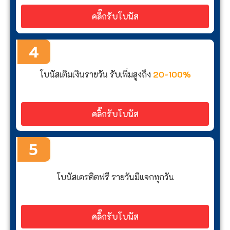
คลิ๊กรับโบนัส
4
โบนัสเติมเงินรายวัน รับเพิ่มสูงถึง
20-100%
คลิ๊กรับโบนัส
5
โบนัสเครดิตฟรี รายวันมีแจกทุกวัน
คลิ๊กรับโบนัส