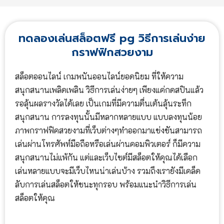
ทดลองเล่นสล็อตฟรี pg วิธีการเล่นง่าย
กราฟฟิกสวยงาม
สล็อตออนไลน์ เกมพนันออนไลน์ยอดนิยม ที่ให้ความ
สนุกสนานเพลิดเพลิน วิธีการเล่นง่ายๆ เพียงแค่กดสปินแล้ว
รอลุ้นผลรางวัลได้เลย เป็นเกมที่มีความตื่นเต้นลุ้นระทึก
สนุกสนาน การลงทุนนั้นมีหลากหลายแบบ แบบลงทุนน้อย
ภาพกราฟฟิคสวยงามที่เว็บต่างๆทำออกมาแข่งขันสามารถ
เล่นผ่านโทรศัพท์มือถือหรือเล่นผ่านคอมพิวเตอร์ ก็มีความ
สนุกสนานไม่แพ้กัน แต่และเว็บไซต์มีสล็อตให้คุณได้เลือก
เล่นหลายแบบจะมีเว็บไหนน่าเล่นบ้าง รวมถึงเรายังมีเคล็ด
ลับการเล่นสล็อตให้ชนะทุกรอบ พร้อมแนะนำวิธีการเล่น
สล็อตให้คุณ