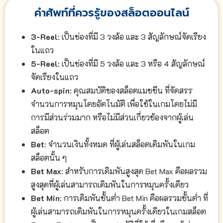
คำศัพท์ที่ควรรู้ของสล็อตออนไลน์
3-Reel
: เป็นช่องที่มี 3 วงล้อ และ 3 สัญลักษณ์จัดเรียง
ในแถว
5-Reel
: เป็นช่องที่มี 5 วงล้อ และ 3 หรือ 4 สัญลักษณ์
จัดเรียงในแถว
Auto-spin
: คุณสมบัติของสล็อตแมชชีน ที่จัดสรร
จำนวนการหมุนโดยอัตโนมัติ เพื่อใช้ในเกมโดยไม่มี
การมีส่วนร่วมมาก หรือไม่มีส่วนเกี่ยวข้องจากผู้เล่น
สล็อต
Bet
: จำนวนเงินทั้งหมด ที่ผู้เล่นสล็อตเดิมพันในเกม
สล็อตนั้น ๆ
Bet Max
: สำหรับการเดิมพันสูงสุด Bet Max คือผลรวม
สูงสุดที่ผู้เล่นสามารถเดิมพันในการหมุนครั้งเดียว
Bet Min
: การเดิมพันขั้นต่ำ Bet Min คือผลรวมขั้นต่ำ ที่
ผู้เล่นสามารถเดิมพันในการหมุนครั้งเดียวในเกมสล็อต