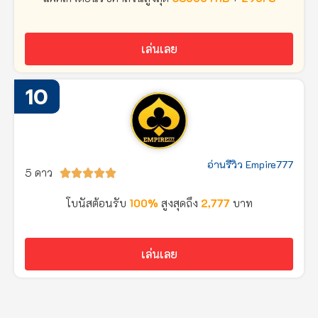
เล่นเลย
10
อ่านรีวิว Empire777
5 ดาว





โบนัสต้อนรับ
100%
สูงสุดถึง
2,777
บาท
เล่นเลย