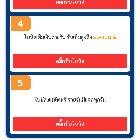
คลิ๊กรับโบนัส
4
โบนัสเติมเงินรายวัน รับเพิ่มสูงถึง
20-100%
คลิ๊กรับโบนัส
5
โบนัสเครดิตฟรี รายวันมีแจกทุกวัน
คลิ๊กรับโบนัส