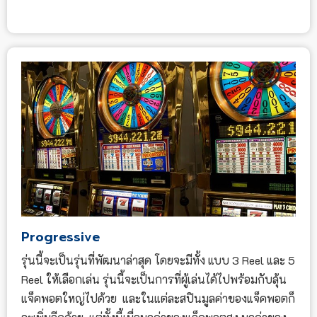
Progressive
รุ่นนี้จะเป็นรุ่นที่พัฒนาล่าสุด โดยจะมีทั้ง แบบ 3 Reel และ 5
Reel ให้เลือกเล่น รุ่นนี้จะเป็นการที่ผู้เล่นได้ไปพร้อมกับลุ้น
แจ็คพอตใหญ่ไปด้วย และในแต่ละสปินมูลค่าของแจ็คพอตก็