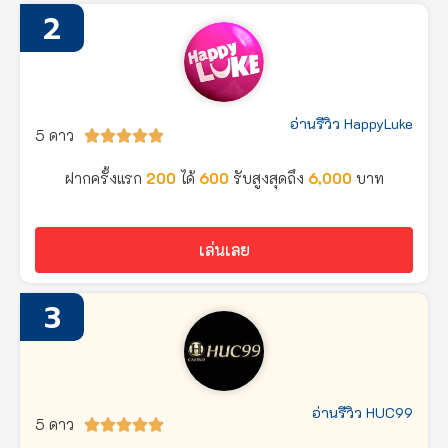
2
อ่านรีวิว HappyLuke
5 ดาว





ฝากครั้งแรก
200
ได้
600
รับสูงสุดถึง
6,000
บาท
เล่นเลย
3
อ่านรีวิว HUC99
5 ดาว




