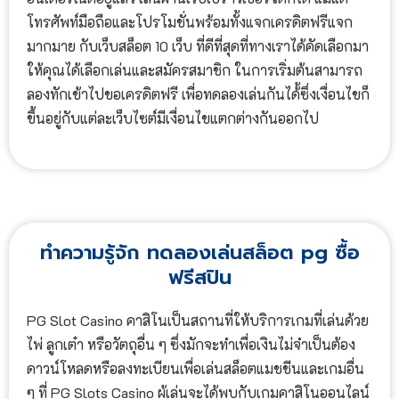
โทรศัพท์มือถือและโปรโมชั่นพร้อมทั้งแจกเครดิตฟรีแจก
มากมาย กับเว็บสล็อต 10 เว็บ ที่ดีที่สุดที่ทางเราได้คัดเลือกมา
ให้คุณได้เลือกเล่นและสมัครสมาชิก ในการเริ่มต้นสามารถ
ลองทักเข้าไปขอเครดิตฟรี เพื่อทดลองเล่นกันได้้ซึ่งเงื่อนไขก็
ขึ้นอยู่กับแต่ละเว็บไซต์มีเงื่อนไขแตกต่างกันออกไป
ทำความรู้จัก ทดลองเล่นสล็อต pg ซื้อ
ฟรีสปิน
PG Slot Casino คาสิโนเป็นสถานที่ให้บริการเกมที่เล่นด้วย
ไพ่ ลูกเต๋า หรือวัตถุอื่น ๆ ซึ่งมักจะทำเพื่อเงินไม่จำเป็นต้อง
ดาวน์โหลดหรือลงทะเบียนเพื่อเล่นสล็อตแมชชีนและเกมอื่น
ๆ ที่ PG Slots Casino ผู้เล่นจะได้พบกับเกมคาสิโนออนไลน์