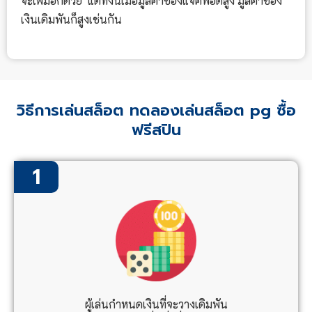
จะเพิ่มอีกด้วย แต่ทั้งนี้เมื่อมูลค่าของแจ็คพอตสูง มูลค่าของ
เงินเดิมพันก็สูงเช่นกัน
วิธีการเล่นสล็อต ทดลองเล่นสล็อต pg ซื้อ
ฟรีสปิน
1
ผู้เล่นกำหนดเงินที่จะวางเดิมพัน