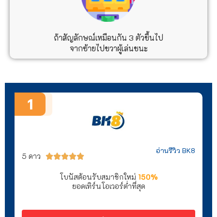
ถ้าสัญลักษณ์เหมือนกัน 3 ตัวขึ้นไป
จากซ้ายไปขวาผู้เล่นชนะ
1
อ่านรีวิว BK8
5 ดาว





โบนัสต้อนรับสมาชิกใหม่
150%
ยอดเทิร์นโอเวอร์ต่ำที่สุด