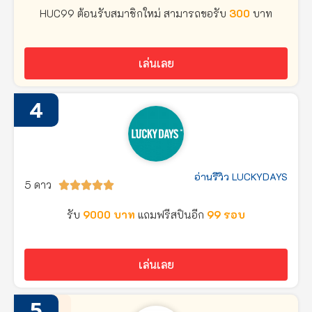
HUC99 ต้อนรับสมาชิกใหม่ สามารถขอรับ
300
บาท
เล่นเลย
4
อ่านรีวิว LUCKYDAYS
5 ดาว





รับ
9000 บาท
แถมฟรีสปินอีก
99 รอบ
เล่นเลย
5