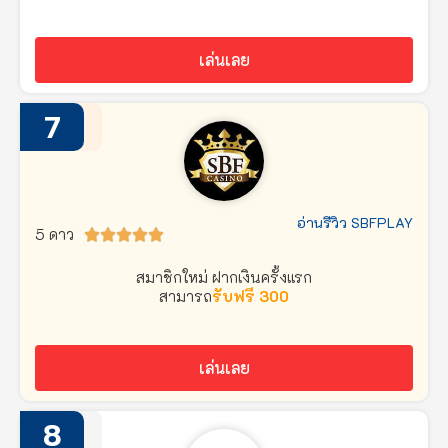
เล่นเลย
7
อ่านรีวิว SBFPLAY
5 ดาว





สมาชิกใหม่ ฝากเงินครั้งแรก
สามารถ
รับฟรี 300
เล่นเลย
8