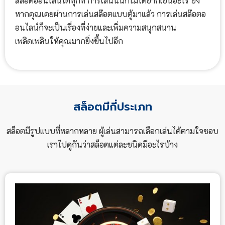
สล็อตออนไลน์ได้ทุกที่ การเล่นนั้นก็ไม่ได้ยากเย็นอะไร ยิ่ง
หากคุณเคยผ่านการเล่นสล๊อตแบบตู้มาแล้ว การเล่นสล๊อตอ
อนไลน์ก็จะเป็นเรื่องที่ง่ายและเพิ่มความสนุกสนาน
เพลิดเพลินให้คุณมากยิ่งขึ้นไปอีก
สล็อตมีกี่ประเภท
สล็อตมีรูปแบบที่หลากหลาย ผู้เล่นสามารถเลือกเล่นได้ตามใจชอบ
เราไปดูกันว่าสล็อตแต่ละชนิดมีอะไรบ้าง