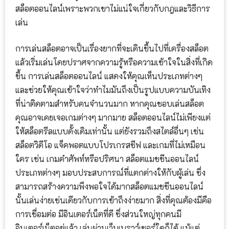
สล็อตออนไลน์เพราะพวกเขาไม่แน่ใจเกี่ยวกับกฎและวิธีการ
เล่น
การเล่นสล็อตอาจเป็นเรื่องยากที่จะเดินขึ้นไปที่เครื่องสล็อต
แล้วเริ่มเล่นโดยปราศจากความรู้หรือความเข้าใจในสิ่งที่เกิด
ขึ้น การเล่นสล็อตออนไลน์ แสดงให้คุณเห็นประเภทต่างๆ
และช่วยให้คุณเข้าใจว่าทำไมมันถึงเป็นรูปแบบความบันเทิง
ที่น่าติดตามสำหรับคนจำนวนมาก หากคุณชอบเล่นสล็อต
คุณอาจเคยเจอเกมต่างๆ มากมาย สล็อตออนไลน์ไม่เพียงแต่
ให้สล็อตรีลแบบดั้งเดิมเท่านั้น แต่ยังรวมถึงสไตล์อื่นๆ เช่น
สล็อตวิดีโอ แจ็คพอตแบบโปรเกรสซีฟ และเกมที่ไม่เหมือน
ใคร เช่น เกมคำศัพท์หรือปริศนา สล็อตแมชชีนออนไลน์
ประเภทต่างๆ มอบประสบการณ์ที่แตกต่างให้กับผู้เล่น ซึ่ง
สามารถสร้างความพึงพอใจได้มากสล็อตแมชชีนออนไลน์
นั้นเล่นง่ายเช่นเดียวกับการเข้าถึงง่ายมาก สิ่งที่คุณต้องมีคือ
การเชื่อมต่อ มีอินเตอร์เน็ตที่ดี ซึ่งส่วนใหญ่ทุกคนมี
อินเตอร์เน็ตอยู่แล้ว เล่นผ่านเว็บเบราว์เซอร์ใดก็ได้ แม้แต่