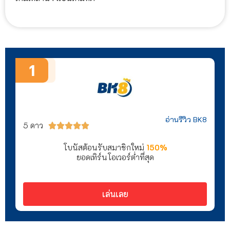
1
อ่านรีวิว BK8
5 ดาว





โบนัสต้อนรับสมาชิกใหม่
150%
ยอดเทิร์นโอเวอร์ต่ำที่สุด
เล่นเลย