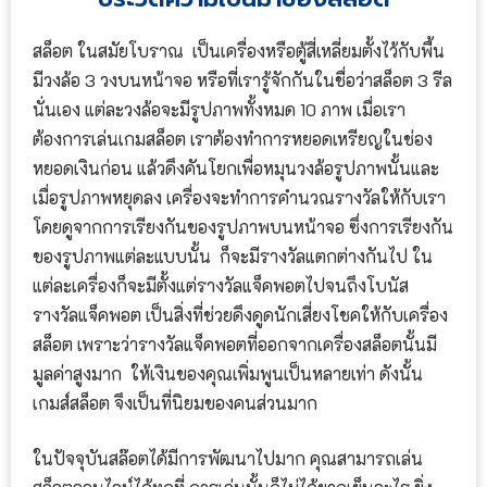
สล็อต ในสมัยโบราณ เป็นเครื่องหรือตู้สี่เหลี่ยมตั้งไว้กับพื้น
มีวงล้อ 3 วงบนหน้าจอ หรือที่เรารู้จักกันในชื่อว่าสล็อต 3 รีล
นั่นเอง แต่ละวงล้อจะมีรูปภาพทั้งหมด 10 ภาพ เมื่อเรา
ต้องการเล่นเกมสล็อต เราต้องทำการหยอดเหรียญในช่อง
หยอดเงินก่อน แล้วดึงคันโยกเพื่อหมุนวงล้อรูปภาพนั้นและ
เมื่อรูปภาพหยุดลง เครื่องจะทำการคำนวณรางวัลให้กับเรา
โดยดูจากการเรียงกันของรูปภาพบนหน้าจอ ซึ่งการเรียงกัน
ของรูปภาพแต่ละแบบนั้น ก็จะมีรางวัลแตกต่างกันไป ใน
แต่ละเครื่องก็จะมีตั้งแต่รางวัลแจ็คพอตไปจนถึงโบนัส
รางวัลแจ็คพอต เป็นสิ่งที่ช่วยดึงดูดนักเสี่ยงโชคให้กับเครื่อง
สล็อต เพราะว่ารางวัลแจ็คพอตที่ออกจากเครื่องสล็อตนั้นมี
มูลค่าสูงมาก ให้เงินของคุณเพิ่มพูนเป็นหลายเท่า ดังนั้น
เกมส์สล็อต จึงเป็นที่นิยมของคนส่วนมาก
ในปัจจุบันสล๊อตได้มีการพัฒนาไปมาก คุณสามารถเล่น