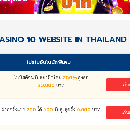
ASINO 10 WEBSITE IN THAILAND
โปรโมชั่นโบนัสพิเศษ
โบนัสต้อนรับสมาชิกใหม่
250%
สูงสุด
เล่น
20,000
บาท
ฝากครั้งแรก
200
ได้
600
รับสูงสุดถึง
6,000
บาท
เล่น