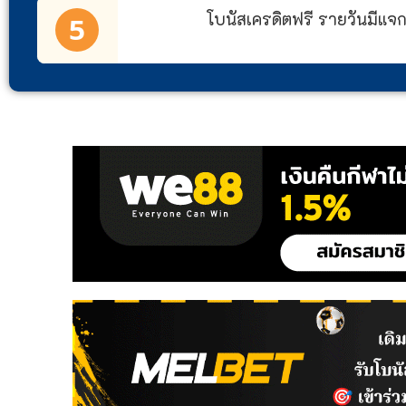
โบนัสเครดิตฟรี รายวันมีแจก
5