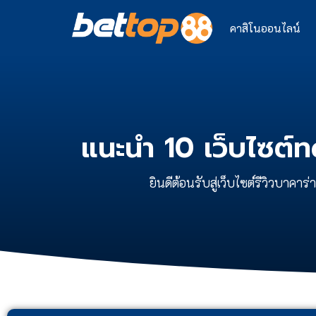
คาสิโนออนไลน์
แนะนำ 10 เว็บไซต์ทด
ยินดีต้อนรับสู่เว็บไซต์รีวิวบาค