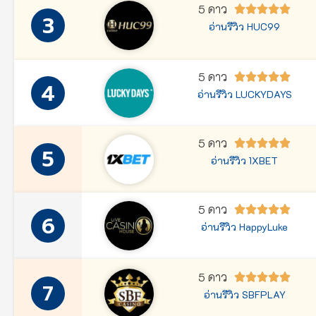
5 ดาว





3
อ่านรีวิว HUC99
5 ดาว





4
อ่านรีวิว LUCKYDAYS
5 ดาว





5
อ่านรีวิว 1XBET
5 ดาว





6
อ่านรีวิว HappyLuke
5 ดาว





7
อ่านรีวิว SBFPLAY