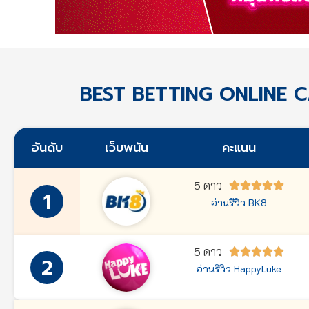
BEST BETTING ONLINE C
อันดับ
เว็บพนัน
คะแนน
5 ดาว





1
อ่านรีวิว BK8
5 ดาว





2
อ่านรีวิว HappyLuke