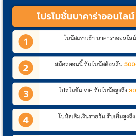
โปรโมชั่นบาคาร่าออนไลน์ ที
โบนัสแรกเข้า บาคาร่าออนไลน
1
สมัครตอนนี้ รับโบนัสต้อนรับ
500
2
โปรโมชั่น
VIP
รับโบนัสสูงถึง
30
3
โบนัสเติมเงินรายวัน รับเพิ่มสูงถึ
4