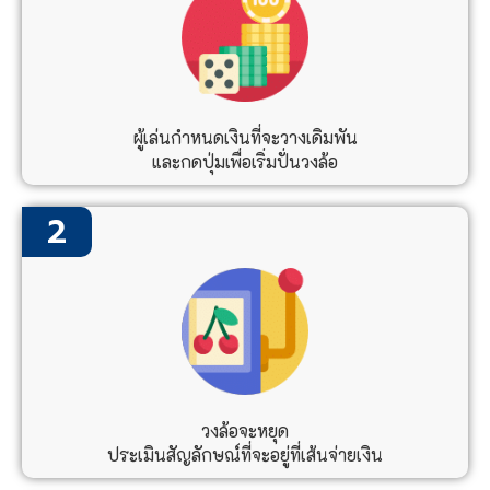
ผู้เล่นกำหนดเงินที่จะวางเดิมพัน
และกดปุ่มเพื่อเริ่มปั่นวงล้อ
2
วงล้อจะหยุด
ประเมินสัญลักษณ์ที่จะอยู่ที่เส้นจ่ายเงิน