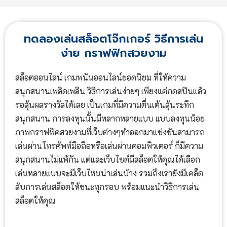
ทดลองเล่นสล็อตโจ๊กเกอร์ วิธีการเล่น
ง่าย กราฟฟิกสวยงาม
สล็อตออนไลน์ เกมพนันออนไลน์ยอดนิยม ที่ให้ความ
สนุกสนานเพลิดเพลิน วิธีการเล่นง่ายๆ เพียงแค่กดสปินแล้ว
รอลุ้นผลรางวัลได้เลย เป็นเกมที่มีความตื่นเต้นลุ้นระทึก
สนุกสนาน การลงทุนนั้นมีหลากหลายแบบ แบบลงทุนน้อย
ภาพกราฟฟิคสวยงามที่เว็บต่างๆทำออกมาแข่งขันสามารถ
เล่นผ่านโทรศัพท์มือถือหรือเล่นผ่านคอมพิวเตอร์ ก็มีความ
สนุกสนานไม่แพ้กัน แต่และเว็บไซต์มีสล็อตให้คุณได้เลือก
เล่นหลายแบบจะมีเว็บไหนน่าเล่นบ้าง รวมถึงเรายังมีเคล็ด
ลับการเล่นสล็อตให้ชนะทุกรอบ พร้อมแนะนำวิธีการเล่น
สล็อตให้คุณ