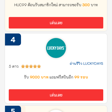
HUC99 ต้อนรับสมาชิกใหม่ สามารถขอรับ
300
บาท
เล่นเลย
4
อ่านรีวิว LUCKYDAYS
5 ดาว





รับ
9000 บาท
แถมฟรีสปินอีก
99 รอบ
เล่นเลย
5