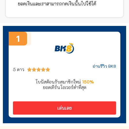
ยอดเงินและเราสามารถกดเงินนั้นไปใช้ได้
1
อ่านรีวิว BK8
5 ดาว





โบนัสต้อนรับสมาชิกใหม่
150%
ยอดเทิร์นโอเวอร์ต่ำที่สุด
เล่นเลย