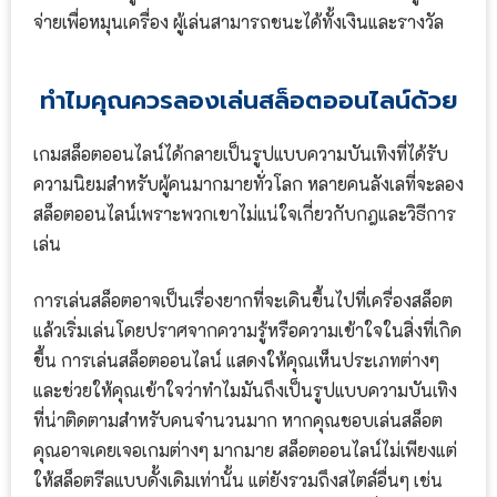
จ่ายเพื่อหมุนเครื่อง ผู้เล่นสามารถชนะได้ทั้งเงินและรางวัล
ทำไมคุณควรลองเล่นสล็อตออนไลน์ด้วย
เกมสล็อตออนไลน์ได้กลายเป็นรูปแบบความบันเทิงที่ได้รับ
ความนิยมสำหรับผู้คนมากมายทั่วโลก หลายคนลังเลที่จะลอง
สล็อตออนไลน์เพราะพวกเขาไม่แน่ใจเกี่ยวกับกฎและวิธีการ
เล่น
การเล่นสล็อตอาจเป็นเรื่องยากที่จะเดินขึ้นไปที่เครื่องสล็อต
แล้วเริ่มเล่นโดยปราศจากความรู้หรือความเข้าใจในสิ่งที่เกิด
ขึ้น การเล่นสล็อตออนไลน์ แสดงให้คุณเห็นประเภทต่างๆ
และช่วยให้คุณเข้าใจว่าทำไมมันถึงเป็นรูปแบบความบันเทิง
ที่น่าติดตามสำหรับคนจำนวนมาก หากคุณชอบเล่นสล็อต
คุณอาจเคยเจอเกมต่างๆ มากมาย สล็อตออนไลน์ไม่เพียงแต่
ให้สล็อตรีลแบบดั้งเดิมเท่านั้น แต่ยังรวมถึงสไตล์อื่นๆ เช่น