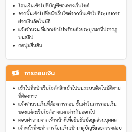
โอนเงินเข้าไปที่บัญชีของทางเว็บไซต์
จากนั้นเข้าไปที่หน้าเว็บไซต์จากนั้นเข้าไปที่ระบบการ
ฝากเงินอัตโนมัติ
แจ้งจำนวน ที่ฝากเข้าไปพร้อมด้วยระบุเวลาที่ปรากฏ
บนสลิป
กดปุ่มยืนยัน
การถอนเงิน
เข้าไปที่หน้าเว็บไซต์คลิกเข้าไปบนระบบอัตโนมัติตาม
ที่ต้องการ
แจ้งจำนวนเงินที่ต้องการถอน ขั้นต่ำในการถอนเงิน
ของแต่ละเว็บไซต์อาจแตกต่างกันออกไป
ตอบคำถามจากเจ้าหน้าที่เพื่อยืนยันข้อมูลส่วนบุคคล
เจ้าหน้าที่จะทำการโอนเงินเข้ามาสู่บัญชีและตรวจสอบ