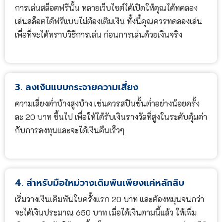
การเล่นสล็อตฟรีนั้น หลายเว็บไซต์ได้เปิดให้คุณได้ทดลอง
เล่นสล็อตได้ฟรีแบบไม่ต้องเติมเงิน ทั้งนี้คุณควรทดลองเล่น
เพื่อที่จะได้ทราบวิธีการเล่น ก่อนการเล่นด้วยเงินจริง
3. ลงเงินแบบกระจายความเสี่ยง
ความเสี่ยงต่ำบ้างสูงบ้าง เช่นควรสปินขั้นต่ำอย่างน้อยครั้ง
ละ 20 บาท ขึ้นไป เพื่อให้ได้รับเงินรางวัลที่สูงในระดับคุ้มค่า
กับการลงทุนและจะได้เงินคืนเร็วๆ
4. สำหรับมือใหม่วางเดิมพันเพียงแค่หลักสิบ
เริ่มวางเงินเดิมพันในครั้งแรก 20 บาท และต้องหมุนจนกว่า
จะได้เงินประมาณ 650 บาท เมื่อได้เงินตามนี้แล้ว ให้เพิ่ม