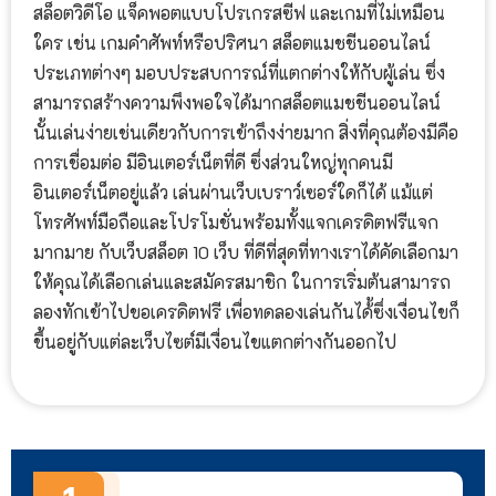
สล็อตวิดีโอ แจ็คพอตแบบโปรเกรสซีฟ และเกมที่ไม่เหมือน
ใคร เช่น เกมคำศัพท์หรือปริศนา สล็อตแมชชีนออนไลน์
ประเภทต่างๆ มอบประสบการณ์ที่แตกต่างให้กับผู้เล่น ซึ่ง
สามารถสร้างความพึงพอใจได้มากสล็อตแมชชีนออนไลน์
นั้นเล่นง่ายเช่นเดียวกับการเข้าถึงง่ายมาก สิ่งที่คุณต้องมีคือ
การเชื่อมต่อ มีอินเตอร์เน็ตที่ดี ซึ่งส่วนใหญ่ทุกคนมี
อินเตอร์เน็ตอยู่แล้ว เล่นผ่านเว็บเบราว์เซอร์ใดก็ได้ แม้แต่
โทรศัพท์มือถือและโปรโมชั่นพร้อมทั้งแจกเครดิตฟรีแจก
มากมาย กับเว็บสล็อต 10 เว็บ ที่ดีที่สุดที่ทางเราได้คัดเลือกมา
ให้คุณได้เลือกเล่นและสมัครสมาชิก ในการเริ่มต้นสามารถ
ลองทักเข้าไปขอเครดิตฟรี เพื่อทดลองเล่นกันได้้ซึ่งเงื่อนไขก็
ขึ้นอยู่กับแต่ละเว็บไซต์มีเงื่อนไขแตกต่างกันออกไป