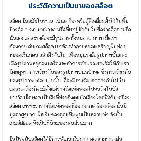
ประวัติความเป็นมาของสล็อต
สล็อต ในสมัยโบราณ เป็นเครื่องหรือตู้สี่เหลี่ยมตั้งไว้กับพื้น
มีวงล้อ 3 วงบนหน้าจอ หรือที่เรารู้จักกันในชื่อว่าสล็อต 3 รีล
นั่นเอง แต่ละวงล้อจะมีรูปภาพทั้งหมด 10 ภาพ เมื่อเรา
ต้องการเล่นเกมสล็อต เราต้องทำการหยอดเหรียญในช่อง
หยอดเงินก่อน แล้วดึงคันโยกเพื่อหมุนวงล้อรูปภาพนั้นและ
เมื่อรูปภาพหยุดลง เครื่องจะทำการคำนวณรางวัลให้กับเรา
โดยดูจากการเรียงกันของรูปภาพบนหน้าจอ ซึ่งการเรียงกัน
ของรูปภาพแต่ละแบบนั้น ก็จะมีรางวัลแตกต่างกันไป ใน
แต่ละเครื่องก็จะมีตั้งแต่รางวัลแจ็คพอตไปจนถึงโบนัส
รางวัลแจ็คพอต เป็นสิ่งที่ช่วยดึงดูดนักเสี่ยงโชคให้กับเครื่อง
สล็อต เพราะว่ารางวัลแจ็คพอตที่ออกจากเครื่องสล็อตนั้นมี
มูลค่าสูงมาก ให้เงินของคุณเพิ่มพูนเป็นหลายเท่า ดังนั้น
เกมส์สล็อต จึงเป็นที่นิยมของคนส่วนมาก
ในปัจจุบันสล๊อตได้มีการพัฒนาไปมาก คุณสามารถเล่น