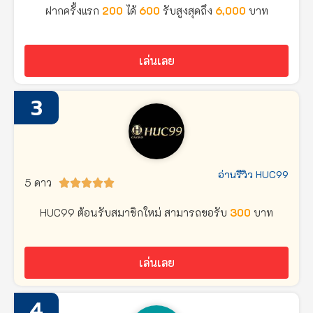
ฝากครั้งแรก
200
ได้
600
รับสูงสุดถึง
6,000
บาท
เล่นเลย
3
อ่านรีวิว HUC99
5 ดาว





HUC99 ต้อนรับสมาชิกใหม่ สามารถขอรับ
300
บาท
เล่นเลย
4