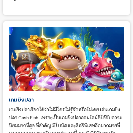
เกมยิงปลา
เกมยิงปลาเรียกได้ว่าไม่มีใครไม่รู้จักหรือไม่เคย เล่นเกมยิง
ปลา Cash Fish เพราะเป็นเกมยิงปลาออนไลน์ที่ได้รับความ
นิยมมากที่สุด ที่สำคัญ มีโบนัส และสิทธิพิเศษอีกมากมายที่