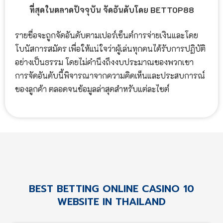
ที่สุดในตลาดปัจจุบัน จัดอันดับโดย BETTOP88
รายชื่อจะถูกจัดอันดับตามเปอร์เซ็นต์การจ่ายเงินและโดย
โบนัสการสมัคร เพื่อให้แน่ใจว่าผู้เล่นทุกคนได้รับการปฏิบัติ
อย่างเป็นธรรม โดยไม่คำนึงถึงงบประมาณของพวกเขา
การจัดอันดับนี้พิจารณาจากความคิดเห็นและประสบการณ์
ของลูกค้า ตลอดจนข้อมูลล่าสุดสำหรับแต่ละไซต์
BEST BETTING ONLINE CASINO 10
WEBSITE IN THAILAND