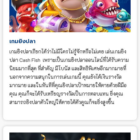
เกมยิงปลา
เกมยิงปลาเรียกได้ว่าไม่มีใครไม่รู้จักหรือไม่เคย เล่นเกมยิง
ปลา Cash Fish เพราะเป็นเกมยิงปลาออนไลน์ที่ได้รับความ
นิยมมากที่สุด ที่สำคัญ มีโบนัส และสิทธิพิเศษอีกมากมายที่
นอกจากความสนุกในการเล่นเกมนี้ คุณยังได้เงินรางวัล
มากมาย และในทันทีที่คุณยิงปลาเป้าหมายให้ตายด้วยฝีมือ
คุณ คุณก็จะได้รับเหรียญรางวัลเป็นการตอบแทน ยิ่งคุณ
สามารถยิงปลาตัวใหญ่ให้ตายได้ตัวคูณก็จะยิ่งสูงขึ้น