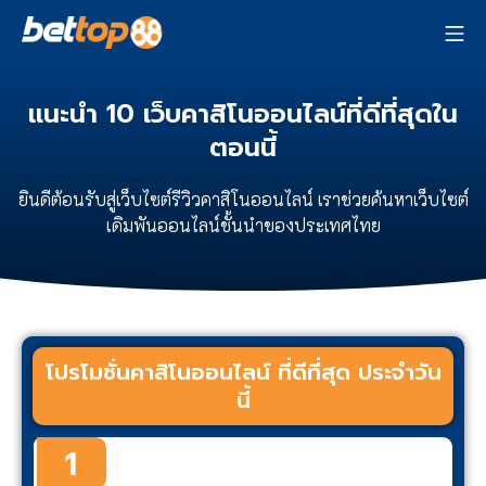
แนะนำ 10 เว็บคาสิโนออนไลน์ที่ดีที่สุดใน
ตอนนี้
ยินดีต้อนรับสู่เว็บไซต์รีวิวคาสิโนออนไลน์ เราช่วยค้นหาเว็บไซต์
เดิมพันออนไลน์ชั้นนำของประเทศไทย
โปรโมชั่นคาสิโนออนไลน์ ที่ดีที่สุด ประจำวัน
นี้
1