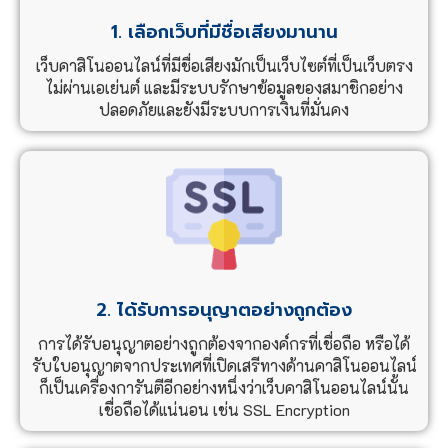
1. เลือกเว็บที่มีชื่อเสียงมานาน
เว็บคาสิโนออนไลน์ที่มีชื่อเสียงมักเป็นเว็บไซต์ที่เป็นเว็บตรง
ไม่ผ่านเอเย่นต์ และมีระบบรักษาข้อมูลของสมาชิกอย่าง
ปลอดภัยและยังมีระบบการเงินที่มั่นคง
2. ได้รับการอนุญาตอย่างถูกต้อง
การได้รับอนุญาตอย่างถูกต้องจากองค์กรที่เชื่อถือ หรือได้
รับใบอนุญาตจากประเทศที่เปิดเสรีทางด้านคาสิโนออนไลน์
ก็เป็นเครื่องการันตีอีกอย่างหนึ่งว่าเว็บคาสิโนออนไลน์นั้น
เชื่อถือได้แน่นอน เช่น SSL Encryption