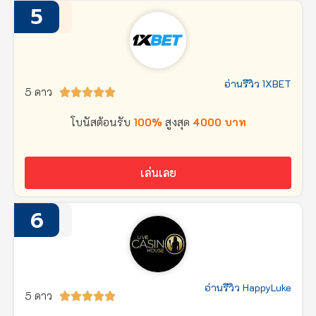
5
อ่านรีวิว 1XBET
5 ดาว





โบนัสต้อนรับ
100%
สูงสุด
4000 บาท
เล่นเลย
6
อ่านรีวิว HappyLuke
5 ดาว




