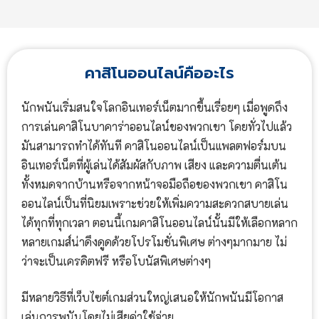
คาสิโนออนไลน์คืออะไร
นักพนันเริ่มสนใจโลกอินเทอร์เน็ตมากขึ้นเรื่อยๆ เมื่อพูดถึง
การเล่นคาสิโน
บาคาร่าออนไลน์
ของพวกเขา โดยทั่วไปแล้ว
มันสามารถทำได้ทันที คาสิโนออนไลน์เป็นแพลตฟอร์มบน
อินเทอร์เน็ตที่ผู้เล่นได้สัมผัสกับภาพ เสียง และความตื่นเต้น
ทั้งหมดจากบ้านหรือจากหน้าจอมือถือของพวกเขา คาสิโน
ออนไลน์เป็นที่นิยมเพราะช่วยให้เพิ่มความสะดวกสบายเล่น
ได้ทุกที่ทุกเวลา ตอนนี้เกมคาสิโนออนไลน์นั้นมีให้เลือกหลาก
หลายเกมส์น่าดึงดูดด้วยโปรโมชั่นพิเศษ ต่างๆมากมาย ไม่
ว่าจะเป็น
เครดิตฟรี
หรือโบนัสพิเศษต่างๆ
มีหลายวิธีที่เว็บไซต์เกมส่วนใหญ่เสนอให้นักพนันมีโอกาส
เล่นการพนันโดยไม่เสียค่าใช้จ่าย