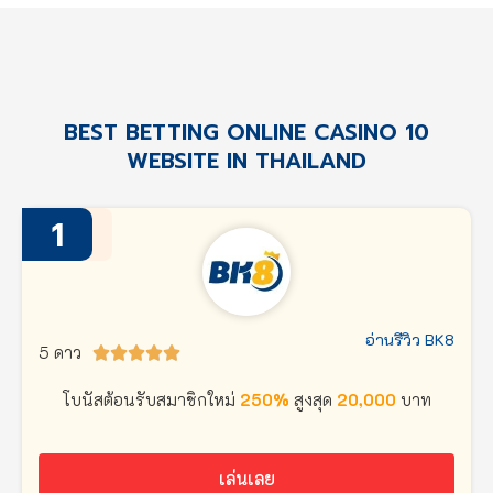
BEST BETTING ONLINE CASINO 10
WEBSITE IN THAILAND
1
อ่านรีวิว BK8
5 ดาว





โบนัสต้อนรับสมาชิกใหม่
250%
สูงสุด
20,000
บาท
เล่นเลย