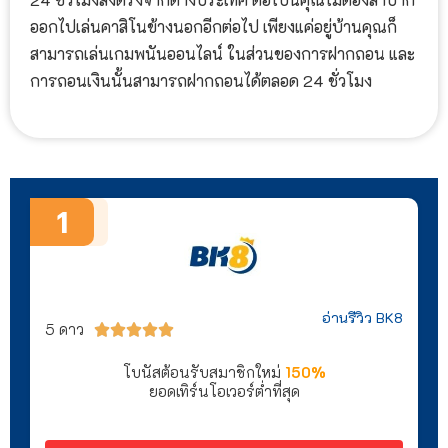
ออกไปเล่นคาสิโนข้างนอกอีกต่อไป เพียงแค่อยู่บ้านคุณก็
สามารถเล่นเกมพนันออนไลน์ ในส่วนของการฝากถอน และ
การถอนเงินนั้นสามารถฝากถอนได้ตลอด 24 ชั่วโมง
1
อ่านรีวิว BK8
5 ดาว





โบนัสต้อนรับสมาชิกใหม่
150%
ยอดเทิร์นโอเวอร์ต่ำที่สุด