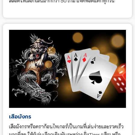
สล็อตให้เลือกเล่นมากกว่า 50 เกม แจ็ตพ็อตแตกทุกวัน
เสือมังกร
เสือมังกรหรือดราก้อนไทเกอร์เป็นเกมที่เล่นง่ายและรวดเร็ว
มากที่สุด ให้ผู้เล่นเลือกเดิมพันระหว่าง ฝั่งTiger (เสือ) หรือ