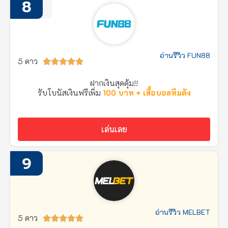
8
อ่านรีวิว FUN88
5 ดาว





ฝากเงินสุดคุ้ม!!
รับโบนัสเงินฟรีเพิ่ม
100 บาท + เสื้อบอลทีมดัง
เล่นเลย
9
อ่านรีวิว MELBET
5 ดาว




