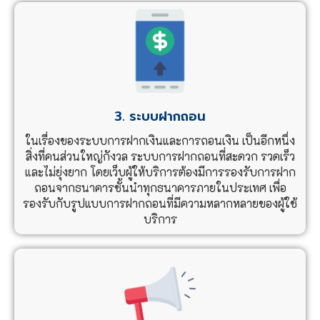
3. ระบบฝากถอน
ในเรื่องของระบบการฝากเงินและการถอนเงิน เป็นอีกหนึ่ง
สิ่งที่คนส่วนใหญ่กังวล ระบบการฝากถอนที่สะดวก รวดเร็ว
และไม่ยุ่งยาก โดยเว็บผู้ให้บริการต้องมีการรองรับการฝาก
ถอนจากธนาคารชั้นนำทุกธนาคารภายในประเทศ เพื่อ
รองรับกับรูปแบบการฝากถอนที่มีความหลากหลายของผู้ใช้
บริการ