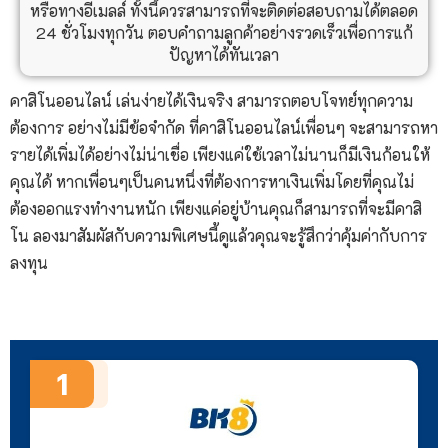
หรือทางอีเมลล์ ทั้งนี้ควรสามารถที่จะติดต่อสอบถามได้ตลอด
24 ชั่วโมงทุกวัน ตอบคำถามลูกค้าอย่างรวดเร็วเพื่อการแก้
ปัญหาได้ทันเวลา
คาสิโนออนไลน์ เล่นง่ายได้เงินจริง สามารถตอบโจทย์ทุกความ
ต้องการ อย่างไม่มีข้อจำกัด ที่คาสิโนออนไลน์เพื่อนๆ จะสามารถหา
รายได้เพิ่มได้อย่างไม่น่าเชื่อ เพียงแค่ใช้เวลาไม่นานก็มีเงินก้อนให้
คุณได้ หากเพื่อนๆเป็นคนหนึ่งที่ต้องการหาเงินเพิ่มโดยที่คุณไม่
ต้องออกแรงทำงานหนัก เพียงแค่อยู่บ้านคุณก็สามารถที่จะมีคาสิ
โน ลองมาสัมผัสกับความพิเศษนี้ดูแล้วคุณจะรู้สึกว่าคุ้มค่ากับการ
ลงทุน
1