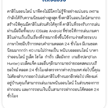
คาสิโนออนไลน์ นาทีคงไม่มีใครไม่รู้จักอย่างแน่นอน เพราะ
กำลังได้รับความนิยมอย่างสูงสุด ซึ่งคาสิโนออนไลน์สามารถ
สร้างให้คุณมีคาสิโนส่วนตัวได้ทุกที่ คาสิโนที่รองรับการเล่น
ผ่านมือถือทั้งแบบ iOSและ Android ที่ช่วยให้การเล่นเกมคา
สิโนผ่านเว็บเป็นเรื่องที่ง่ายมากยิ่งขึ้นใช้งานง่ายด้วยระบบ
ภาษาไทยมีบริการตอบคำถามตลอด 24 ชั่วโมง มีเกมยอด
นิยมมากกว่า 40 เกมไม่ว่าจะเป็น
พนันบอลออนไลน์
บาคา
ร่าออนไลน์ รูเล็ต ไฮโล กำถั่ว เสือมังกร
เกมยิงปลา
(Fish
Hunter) แบล็คแจ็ค และอื่นๆอีกมากมายถ่ายถอดสดแบบเรี
ยลไทม์ ตลอด 24 ชั่วโมงส่งตรงจากต่างประเทศ ต่อไปนี้คุณ
ไม่ต้องลำบากออกไปเล่นคาสิโนข้างนอกอีกต่อไป เพียงแค่
อยู่บ้านคุณก็สามารถเล่นเกมพนันออนไลน์ ในส่วนของการ
ฝากถอน และการถอนเงินนั้นสามารถฝากถอนได้ตลอด 24
ชั่วโมง