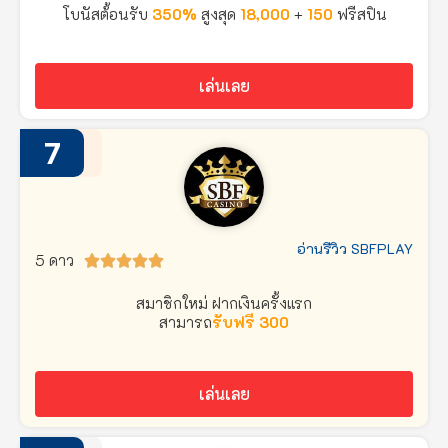
โบนัสต้้อนรับ
350%
สูงสุด
18,000
+
150
ฟรีสปิน
เล่นเลย
7
อ่านรีวิว SBFPLAY
5 ดาว





สมาชิกใหม่ ฝากเงินครั้งแรก
สามารถ
รับฟรี 300
เล่นเลย