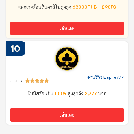
แพคเกจต้อนรับคาสิโนสูงสุด
68000THB
+
290FS
เล่นเลย
10
อ่านรีวิว Empire777
5 ดาว





โบนัสต้อนรับ
100%
สูงสุดถึง
2,777
บาท
เล่นเลย