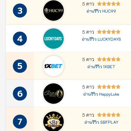
5 ดาว





3
อ่านรีวิว HUC99
5 ดาว





4
อ่านรีวิว LUCKYDAYS
5 ดาว





5
อ่านรีวิว 1XBET
5 ดาว





6
อ่านรีวิว HappyLuke
5 ดาว





7
อ่านรีวิว SBFPLAY