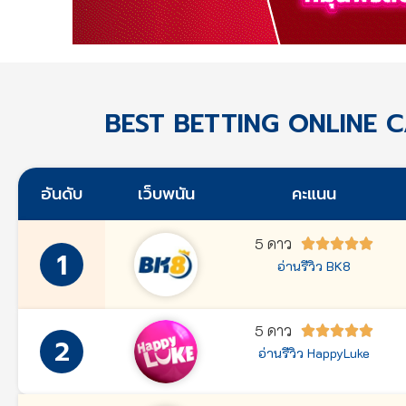
BEST BETTING ONLINE C
อันดับ
เว็บพนัน
คะแนน
5 ดาว





1
อ่านรีวิว BK8
5 ดาว





2
อ่านรีวิว HappyLuke