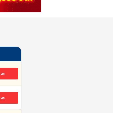
เลย
เลย