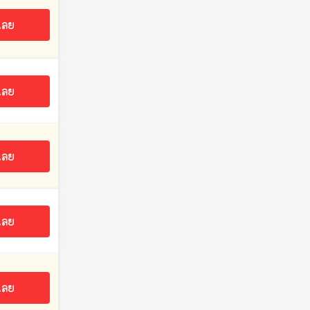
เลย
เลย
เลย
เลย
เลย