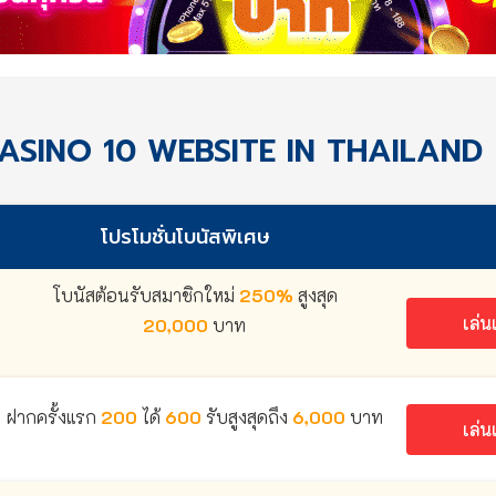
ASINO 10 WEBSITE IN THAILAND
โปรโมชั่นโบนัสพิเศษ
โบนัสต้อนรับสมาชิกใหม่
250%
สูงสุด
เล่น
20,000
บาท
ฝากครั้งแรก
200
ได้
600
รับสูงสุดถึง
6,000
บาท
เล่น