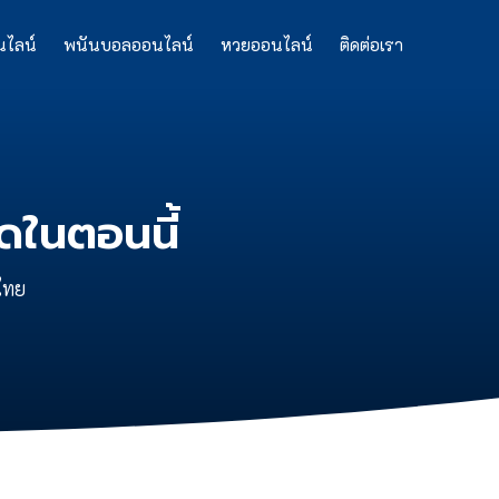
นไลน์
พนันบอลออนไลน์
หวยออนไลน์
ติดต่อเรา
ุดในตอนนี้
ศไทย