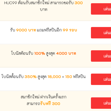
HUC99 ต้อนรับสมาชิกใหม่ สามารถขอรับ
300
เล่น
บาท
รับ
9000 บาท
แถมฟรีสปินอีก
99 รอบ
เล่น
โบนัสต้อนรับ
100%
สูงสุด
4000 บาท
เล่น
โบนัสต้้อนรับ
350%
สูงสุด
18,000
+
150
ฟรีสปิน
เล่น
สมาชิกใหม่ ฝากเงินครั้งแรก
เล่น
สามารถ
รับฟรี 300